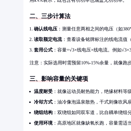
用kVA表示，既包含有功功率也涵盖无功功率。
二、三步计算法
确认线电压
：测量任意两相之间的电压（如380
读取额定电流
：查看设备铭牌标注的线电流值（如
套用公式
：容量=√3×线电压×线电流。例如√3×380V
注意：实际选用时需预留10%-15%余量，就像
三、影响容量的关键项
温度耐受
：就像运动员耐热能力，绝缘材料等
冷却方式
：油冷像泡温泉散热，干式则像吹风
绕组结构
：双绕组如同双车道，比自耦单绕组
使用环境
：高原地区就像缺氧长跑，容量需适