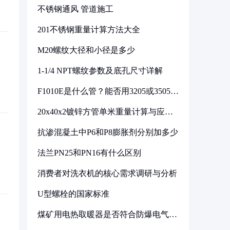
不锈钢通风 管道施工
201不锈钢重量计算方法大全
M20螺纹大径和小径是多少
1-1/4 NPT螺纹参数及底孔尺寸详解
F1010E是什么管？能否用3205或3505代
换
20x40x2镀锌方管单米重量计算与应用
分析
抗渗混凝土中P6和P8膨胀剂分别加多少
法兰PN25和PN16有什么区别
消费者对洗衣机的核心需求调研与分析
U型螺栓的国家标准
煤矿用电热取暖器是否符合防爆电气设
备标准