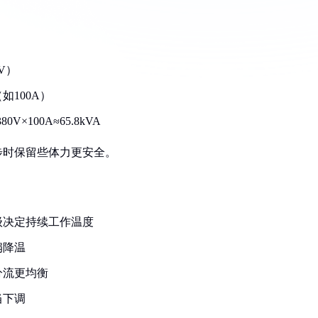
V）
100A）
×100A≈65.8kVA
跑步时保留些体力更安全。
级决定持续工作温度
扇降温
分流更均衡
当下调