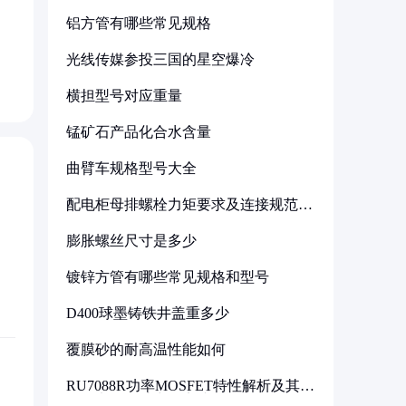
铝方管有哪些常见规格
光线传媒参投三国的星空爆冷
横担型号对应重量
锰矿石产品化合水含量
曲臂车规格型号大全
配电柜母排螺栓力矩要求及连接规范详
解
膨胀螺丝尺寸是多少
镀锌方管有哪些常见规格和型号
D400球墨铸铁井盖重多少
覆膜砂的耐高温性能如何
RU7088R功率MOSFET特性解析及其在
可调电源设计中的实践