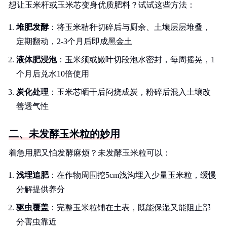
想让玉米杆或玉米芯变身优质肥料？试试这些方法：
堆肥发酵
：将玉米秸秆切碎后与厨余、土壤层层堆叠，
定期翻动，2-3个月后即成黑金土
液体肥浸泡
：玉米须或嫩叶切段泡水密封，每周摇晃，1
个月后兑水10倍使用
炭化处理
：玉米芯晒干后闷烧成炭，粉碎后混入土壤改
善透气性
二、未发酵玉米粒的妙用
着急用肥又怕发酵麻烦？未发酵玉米粒可以：
浅埋追肥
：在作物周围挖5cm浅沟埋入少量玉米粒，缓慢
分解提供养分
驱虫覆盖
：完整玉米粒铺在土表，既能保湿又能阻止部
分害虫靠近