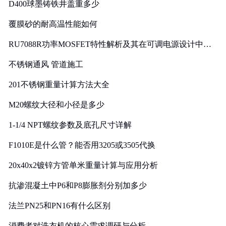
D400球墨铸铁井盖重多少
覆膜砂的耐高温性能如何
RU7088R功率MOSFET特性解析及其在可调电源设计中的
实践
不锈钢通风 管道施工
201不锈钢重量计算方法大全
M20螺纹大径和小径是多少
1-1/4 NPT螺纹参数及底孔尺寸详解
F1010E是什么管？能否用3205或3505代换
20x40x2镀锌方管单米重量计算与应用分析
抗渗混凝土中P6和P8膨胀剂分别加多少
法兰PN25和PN16有什么区别
消费者对洗衣机的核心需求调研与分析