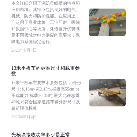
本文详细介绍了浇筑母线槽的特点和
应用领域。其特点包括良好的电气、
机械、防火和防护性能。在应用上，
广泛用于商业建筑、工业厂房、医院
和数据中心等场所，凭借自身优势满
足不同领域对电力供应的高要求，保
障电力系统稳定运行。
2026年8月4日
13米平板车的标准尺寸和载重参
数
13米平板车主要技术参数包括: a)外形
尺寸:长13m×宽2.45m,栏板高55cm b)
承载能力:标载30-35吨,最大允许总重
49吨 c)符合国家道路车辆外廓尺寸及
轴荷限值标准
2026年8月4日
光模块接收功率多少是正常