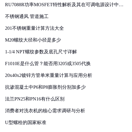
RU7088R功率MOSFET特性解析及其在可调电源设计中的
实践
不锈钢通风 管道施工
201不锈钢重量计算方法大全
M20螺纹大径和小径是多少
1-1/4 NPT螺纹参数及底孔尺寸详解
F1010E是什么管？能否用3205或3505代换
20x40x2镀锌方管单米重量计算与应用分析
抗渗混凝土中P6和P8膨胀剂分别加多少
法兰PN25和PN16有什么区别
消费者对洗衣机的核心需求调研与分析
U型螺栓的国家标准