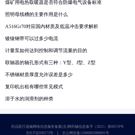
煤矿用电热取暖器是否符合防爆电气设备标准
照明母线槽的主要作用是什么
A516Gr70对应国内材质及低温冲击要求解析
镀镍钢带可以过多少电流
计量泵如何达到控制和调节流量的目的
联轴器的轴孔形式有三种：Y型、J型、Z型
不锈钢材质厚度允许误差是多少
复印机出租有哪些常见模式
溶于水的润滑剂的种类
药品医疗器械网络信息服务备案(京)网药械信息备字（2021）第00159号
京ICP证030173号
京公网安备11000002000001号