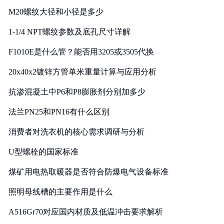
M20螺纹大径和小径是多少
1-1/4 NPT螺纹参数及底孔尺寸详解
F1010E是什么管？能否用3205或3505代换
20x40x2镀锌方管单米重量计算与应用分析
抗渗混凝土中P6和P8膨胀剂分别加多少
法兰PN25和PN16有什么区别
消费者对洗衣机的核心需求调研与分析
U型螺栓的国家标准
煤矿用电热取暖器是否符合防爆电气设备标准
照明母线槽的主要作用是什么
A516Gr70对应国内材质及低温冲击要求解析