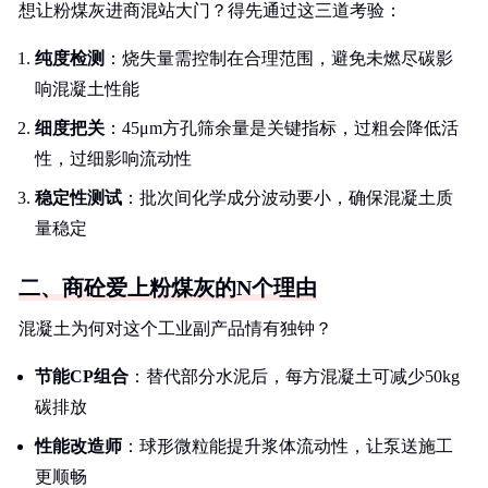
想让粉煤灰进商混站大门？得先通过这三道考验：
纯度检测
：烧失量需控制在合理范围，避免未燃尽碳影
响混凝土性能
细度把关
：45μm方孔筛余量是关键指标，过粗会降低活
性，过细影响流动性
稳定性测试
：批次间化学成分波动要小，确保混凝土质
量稳定
二、商砼爱上粉煤灰的N个理由
混凝土为何对这个工业副产品情有独钟？
节能CP组合
：替代部分水泥后，每方混凝土可减少50kg
碳排放
性能改造师
：球形微粒能提升浆体流动性，让泵送施工
更顺畅