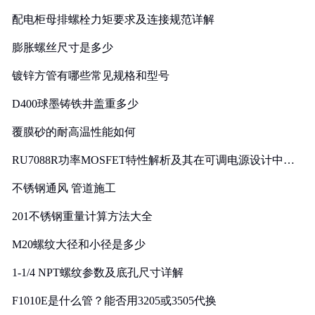
配电柜母排螺栓力矩要求及连接规范详解
膨胀螺丝尺寸是多少
镀锌方管有哪些常见规格和型号
D400球墨铸铁井盖重多少
覆膜砂的耐高温性能如何
RU7088R功率MOSFET特性解析及其在可调电源设计中的
实践
不锈钢通风 管道施工
201不锈钢重量计算方法大全
M20螺纹大径和小径是多少
1-1/4 NPT螺纹参数及底孔尺寸详解
F1010E是什么管？能否用3205或3505代换