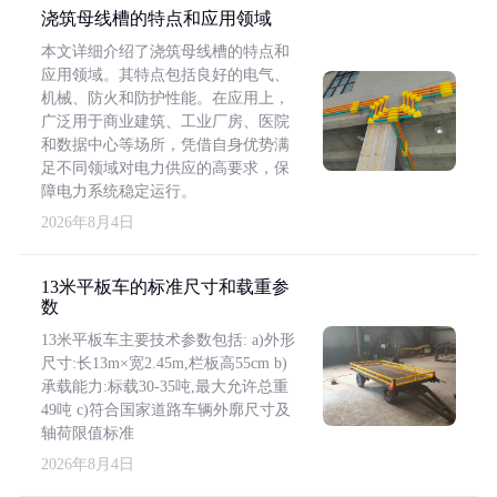
浇筑母线槽的特点和应用领域
本文详细介绍了浇筑母线槽的特点和
应用领域。其特点包括良好的电气、
机械、防火和防护性能。在应用上，
广泛用于商业建筑、工业厂房、医院
和数据中心等场所，凭借自身优势满
足不同领域对电力供应的高要求，保
障电力系统稳定运行。
2026年8月4日
13米平板车的标准尺寸和载重参
数
13米平板车主要技术参数包括: a)外形
尺寸:长13m×宽2.45m,栏板高55cm b)
承载能力:标载30-35吨,最大允许总重
49吨 c)符合国家道路车辆外廓尺寸及
轴荷限值标准
2026年8月4日