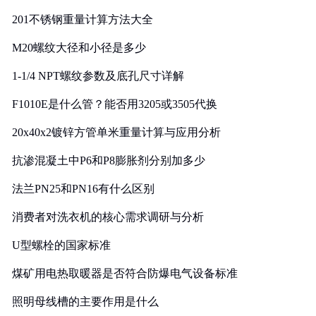
201不锈钢重量计算方法大全
M20螺纹大径和小径是多少
1-1/4 NPT螺纹参数及底孔尺寸详解
F1010E是什么管？能否用3205或3505代换
20x40x2镀锌方管单米重量计算与应用分析
抗渗混凝土中P6和P8膨胀剂分别加多少
法兰PN25和PN16有什么区别
消费者对洗衣机的核心需求调研与分析
U型螺栓的国家标准
煤矿用电热取暖器是否符合防爆电气设备标准
照明母线槽的主要作用是什么