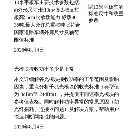
13米平板车主要技术参数包括:
a)外形尺寸:长13m×宽2.45m,栏
板高55cm b)承载能力:标载30-
35吨,最大允许总重49吨 c)符合
国家道路车辆外廓尺寸及轴荷
限值标准
2026年8月4日
光模块接收功率多少是正常
本文详细解答光模块接收功率的正常范围及影响
因素，重点分析千兆光模块的收光标准（典型值
为-3dBm至-24dBm），并提供不同速率光模块的
参考值表格。同时解释功率异常的常见原因（如
光纤损耗、连接器问题）及解决方案，帮助用户
快速判断网络性能问题。
2026年8月4日