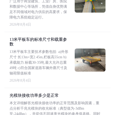
广泛用于商业建筑、工业厂房、医院
和数据中心等场所，凭借自身优势满
足不同领域对电力供应的高要求，保
障电力系统稳定运行。
2026年8月4日
13米平板车的标准尺寸和载重参
数
13米平板车主要技术参数包括: a)外形
尺寸:长13m×宽2.45m,栏板高55cm b)
承载能力:标载30-35吨,最大允许总重
49吨 c)符合国家道路车辆外廓尺寸及
轴荷限值标准
2026年8月4日
光模块接收功率多少是正常
本文详细解答光模块接收功率的正常范围及影响因素，重
点分析千兆光模块的收光标准（典型值为-3dBm
至-24dBm），并提供不同速率光模块的参考值表格。同时