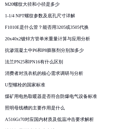
M20螺纹大径和小径是多少
1-1/4 NPT螺纹参数及底孔尺寸详解
F1010E是什么管？能否用3205或3505代换
20x40x2镀锌方管单米重量计算与应用分析
抗渗混凝土中P6和P8膨胀剂分别加多少
法兰PN25和PN16有什么区别
消费者对洗衣机的核心需求调研与分析
U型螺栓的国家标准
煤矿用电热取暖器是否符合防爆电气设备标准
照明母线槽的主要作用是什么
A516Gr70对应国内材质及低温冲击要求解析