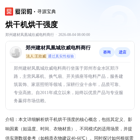
寻源宝典
烘干机烘干强度
郑州建材凤凰城欣威电料商行
·
2026-08-04 08:00:00
郑州建材凤凰城欣威电料商行
咨询
进店
法人:王欣威
通过真实性核验
郑州建材凤凰城欣威电料商行坐落于郑州市金水区郑汴
路，主营风幕机、换气扇、开关插座等电料产品，服务建
筑装饰、家居照明等领域，深耕行业十余年，品质可靠、
专业高效。自2011年成立以来，始终以优质产品与专业服
务赢得市场信赖。
介绍：
本文详细解析烘干机烘干强度的核心概念，包括其定义、影
响因素（如温度、时间、衣物材质）、不同模式的适用场景，并提
供实测数据参考（如棉质衣物建议40-60℃）。同时探讨如何根据需