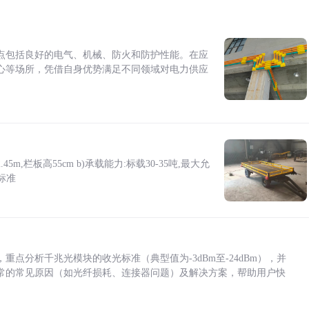
点包括良好的电气、机械、防火和防护性能。在应
心等场所，凭借自身优势满足不同领域对电力供应
5m,栏板高55cm b)承载能力:标载30-35吨,最大允
标准
点分析千兆光模块的收光标准（典型值为-3dBm至-24dBm），并
常的常见原因（如光纤损耗、连接器问题）及解决方案，帮助用户快