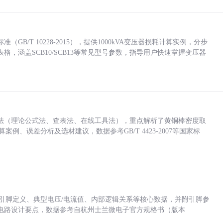
/T 10228-2015），提供1000kVA变压器损耗计算实例，分步
，涵盖SCB10/SCB13等常见型号参数，指导用户快速掌握变压器
法（理论公式法、查表法、在线工具法），重点解析了黄铜棒密度取
计算案例、误差分析及选材建议，数据参考GB/T 4423-2007等国家标
括各引脚定义、典型电压/电流值、内部逻辑关系等核心数据，并附引脚参
电路设计要点，数据参考自杭州士兰微电子官方规格书（版本