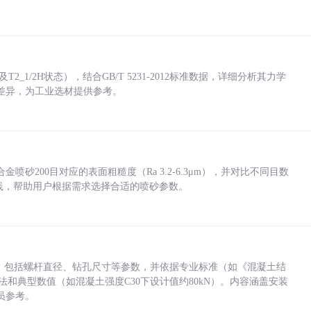
_1/2H状态），结合GB/T 5231-2012标准数据，详细分析其力学
差异，为工业选材提供参考。
砂200目对应的表面粗糙度（Ra 3.2-6.3μm），并对比不同目数
业实践，帮助用户根据需求选择合适的喷砂参数。
力，包括螺杆直径、钻孔尺寸等参数，并依据专业标准（如《混凝土结
方法和典型数值（如混凝土强度C30下设计值约80kN）。内容涵盖安装
员参考。