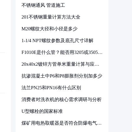
不锈钢通风 管道施工
201不锈钢重量计算方法大全
M20螺纹大径和小径是多少
1-1/4 NPT螺纹参数及底孔尺寸详解
F1010E是什么管？能否用3205或3505代
换
20x40x2镀锌方管单米重量计算与应用
分析
抗渗混凝土中P6和P8膨胀剂分别加多少
法兰PN25和PN16有什么区别
消费者对洗衣机的核心需求调研与分析
U型螺栓的国家标准
煤矿用电热取暖器是否符合防爆电气设
备标准