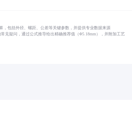
底孔计算，包括外径、螺距、公差等关键参数，并提供专业数据来源
孔尺寸的常见疑问，通过公式推导给出精确推荐值（Φ5.18mm），并附加工艺
药品医疗器械网络信息服务备案(京)网药械信息备字（2021）第00159号