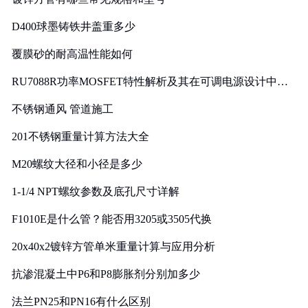
D400球墨铸铁井盖重多少
覆膜砂的耐高温性能如何
RU7088R功率MOSFET特性解析及其在可调电源设计中的
实践
不锈钢通风 管道施工
201不锈钢重量计算方法大全
M20螺纹大径和小径是多少
1-1/4 NPT螺纹参数及底孔尺寸详解
F1010E是什么管？能否用3205或3505代换
20x40x2镀锌方管单米重量计算与应用分析
抗渗混凝土中P6和P8膨胀剂分别加多少
法兰PN25和PN16有什么区别