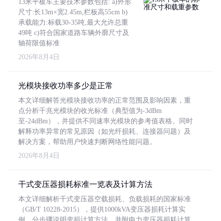
13米平板车主要技术参数包括: a)外形
尺寸:长13m×宽2.45m,栏板高55cm b)
承载能力:标载30-35吨,最大允许总重
49吨 c)符合国家道路车辆外廓尺寸及
轴荷限值标准
2026年8月4日
光模块接收功率多少是正常
本文详细解答光模块接收功率的正常范围及影响因素，重
点分析千兆光模块的收光标准（典型值为-3dBm
至-24dBm），并提供不同速率光模块的参考值表格。同时
解释功率异常的常见原因（如光纤损耗、连接器问题）及
解决方案，帮助用户快速判断网络性能问题。
2026年8月4日
干式变压器损耗标准一览表及计算方法
本文详细解析干式变压器空载损耗、负载损耗的国家标准
（GB/T 10228-2015），提供1000kVA变压器损耗计算实
例，分步骤说明变损计算方法，并附电力变压器损耗计算