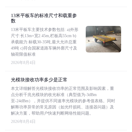
13米平板车的标准尺寸和载重参
数
13米平板车主要技术参数包括: a)外形
尺寸:长13m×宽2.45m,栏板高55cm b)
承载能力:标载30-35吨,最大允许总重
49吨 c)符合国家道路车辆外廓尺寸及
轴荷限值标准
2026年8月4日
光模块接收功率多少是正常
本文详细解答光模块接收功率的正常范围及影响因素，重
点分析千兆光模块的收光标准（典型值为-3dBm
至-24dBm），并提供不同速率光模块的参考值表格。同时
解释功率异常的常见原因（如光纤损耗、连接器问题）及
解决方案，帮助用户快速判断网络性能问题。
2026年8月4日