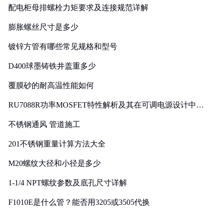
配电柜母排螺栓力矩要求及连接规范详解
膨胀螺丝尺寸是多少
镀锌方管有哪些常见规格和型号
D400球墨铸铁井盖重多少
覆膜砂的耐高温性能如何
RU7088R功率MOSFET特性解析及其在可调电源设计中的
实践
不锈钢通风 管道施工
201不锈钢重量计算方法大全
M20螺纹大径和小径是多少
1-1/4 NPT螺纹参数及底孔尺寸详解
F1010E是什么管？能否用3205或3505代换