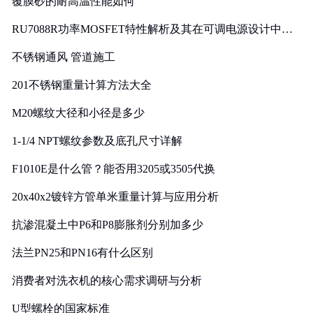
覆膜砂的耐高温性能如何
RU7088R功率MOSFET特性解析及其在可调电源设计中的
实践
不锈钢通风 管道施工
201不锈钢重量计算方法大全
M20螺纹大径和小径是多少
1-1/4 NPT螺纹参数及底孔尺寸详解
F1010E是什么管？能否用3205或3505代换
20x40x2镀锌方管单米重量计算与应用分析
抗渗混凝土中P6和P8膨胀剂分别加多少
法兰PN25和PN16有什么区别
消费者对洗衣机的核心需求调研与分析
U型螺栓的国家标准