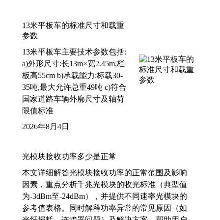
13米平板车的标准尺寸和载重
参数
13米平板车主要技术参数包括:
a)外形尺寸:长13m×宽2.45m,栏
板高55cm b)承载能力:标载30-
35吨,最大允许总重49吨 c)符合
国家道路车辆外廓尺寸及轴荷
限值标准
2026年8月4日
光模块接收功率多少是正常
本文详细解答光模块接收功率的正常范围及影响
因素，重点分析千兆光模块的收光标准（典型值
为-3dBm至-24dBm），并提供不同速率光模块的
参考值表格。同时解释功率异常的常见原因（如
光纤损耗、连接器问题）及解决方案，帮助用户