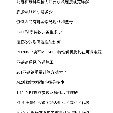
配电柜母排螺栓力矩要求及连接规范详解
膨胀螺丝尺寸是多少
镀锌方管有哪些常见规格和型号
D400球墨铸铁井盖重多少
覆膜砂的耐高温性能如何
RU7088R功率MOSFET特性解析及其在可调电源设
计中的实践
不锈钢通风 管道施工
201不锈钢重量计算方法大全
M20螺纹大径和小径是多少
1-1/4 NPT螺纹参数及底孔尺寸详解
F1010E是什么管？能否用3205或3505代换
20x40x2镀锌方管单米重量计算与应用分析