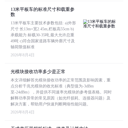
13米平板车的标准尺寸和载重参
数
13米平板车主要技术参数包括: a)外形
尺寸:长13m×宽2.45m,栏板高55cm b)
承载能力:标载30-35吨,最大允许总重
49吨 c)符合国家道路车辆外廓尺寸及
轴荷限值标准
2026年8月4日
光模块接收功率多少是正常
本文详细解答光模块接收功率的正常范围及影响因素，重
点分析千兆光模块的收光标准（典型值为-3dBm
至-24dBm），并提供不同速率光模块的参考值表格。同时
解释功率异常的常见原因（如光纤损耗、连接器问题）及
解决方案，帮助用户快速判断网络性能问题。
2026年8月4日