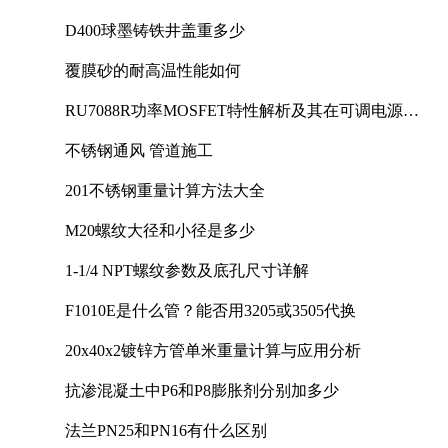
D400球墨铸铁井盖重多少
覆膜砂的耐高温性能如何
RU7088R功率MOSFET特性解析及其在可调电源设
计中的实践
不锈钢通风 管道施工
201不锈钢重量计算方法大全
M20螺纹大径和小径是多少
1-1/4 NPT螺纹参数及底孔尺寸详解
F1010E是什么管？能否用3205或3505代换
20x40x2镀锌方管单米重量计算与应用分析
抗渗混凝土中P6和P8膨胀剂分别加多少
法兰PN25和PN16有什么区别