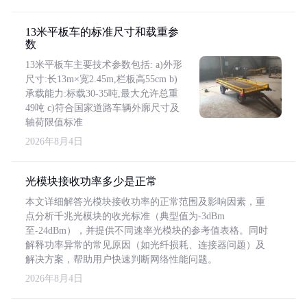
13米平板车的标准尺寸和载重参
数
13米平板车主要技术参数包括: a)外形
尺寸:长13m×宽2.45m,栏板高55cm b)
承载能力:标载30-35吨,最大允许总重
49吨 c)符合国家道路车辆外廓尺寸及
轴荷限值标准
2026年8月4日
光模块接收功率多少是正常
本文详细解答光模块接收功率的正常范围及影响因素，重
点分析千兆光模块的收光标准（典型值为-3dBm
至-24dBm），并提供不同速率光模块的参考值表格。同时
解释功率异常的常见原因（如光纤损耗、连接器问题）及
解决方案，帮助用户快速判断网络性能问题。
2026年8月4日