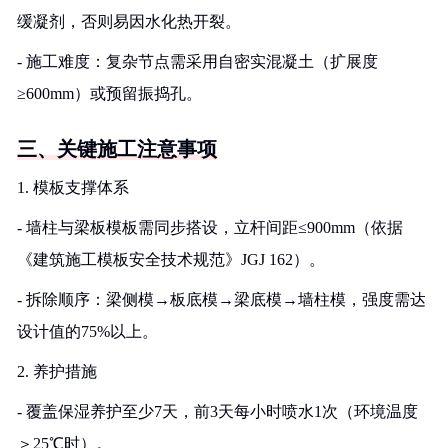
缓凝剂，否则易因水化热开裂。
- 施工难度：复杂节点需采用自密实混凝土（扩展度
≥600mm）或预留振捣孔。
三、关键施工注意事项
1. 模板支撑体系
- 墙柱与梁板模板需同步搭设，立杆间距≤900mm（依据
《建筑施工模板安全技术规范》JGJ 162）。
- 拆除顺序：梁侧模→板底模→梁底模→墙柱模，强度需达
设计值的75%以上。
2. 养护措施
- 覆盖保湿养护至少7天，前3天每小时喷水1次（环境温度
＞25℃时）。