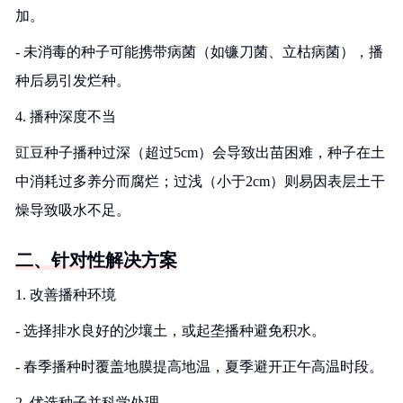
加。
- 未消毒的种子可能携带病菌（如镰刀菌、立枯病菌），播
种后易引发烂种。
4. 播种深度不当
豇豆种子播种过深（超过5cm）会导致出苗困难，种子在土
中消耗过多养分而腐烂；过浅（小于2cm）则易因表层土干
燥导致吸水不足。
二、针对性解决方案
1. 改善播种环境
- 选择排水良好的沙壤土，或起垄播种避免积水。
- 春季播种时覆盖地膜提高地温，夏季避开正午高温时段。
2. 优选种子并科学处理