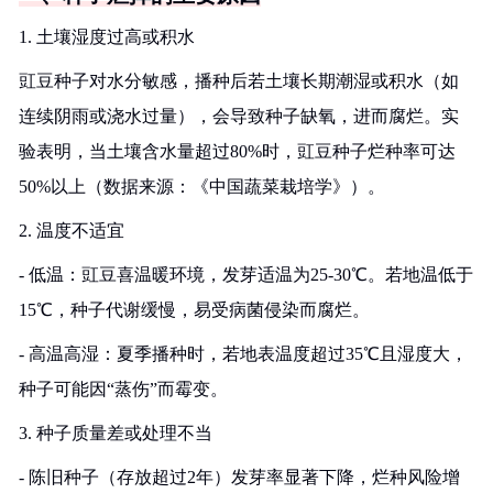
1. 土壤湿度过高或积水
豇豆种子对水分敏感，播种后若土壤长期潮湿或积水（如
连续阴雨或浇水过量），会导致种子缺氧，进而腐烂。实
验表明，当土壤含水量超过80%时，豇豆种子烂种率可达
50%以上（数据来源：《中国蔬菜栽培学》）。
2. 温度不适宜
- 低温：豇豆喜温暖环境，发芽适温为25-30℃。若地温低于
15℃，种子代谢缓慢，易受病菌侵染而腐烂。
- 高温高湿：夏季播种时，若地表温度超过35℃且湿度大，
种子可能因“蒸伤”而霉变。
3. 种子质量差或处理不当
- 陈旧种子（存放超过2年）发芽率显著下降，烂种风险增