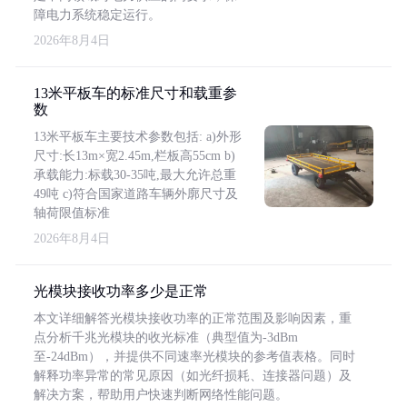
障电力系统稳定运行。
2026年8月4日
13米平板车的标准尺寸和载重参
数
13米平板车主要技术参数包括: a)外形
尺寸:长13m×宽2.45m,栏板高55cm b)
承载能力:标载30-35吨,最大允许总重
49吨 c)符合国家道路车辆外廓尺寸及
轴荷限值标准
2026年8月4日
光模块接收功率多少是正常
本文详细解答光模块接收功率的正常范围及影响因素，重
点分析千兆光模块的收光标准（典型值为-3dBm
至-24dBm），并提供不同速率光模块的参考值表格。同时
解释功率异常的常见原因（如光纤损耗、连接器问题）及
解决方案，帮助用户快速判断网络性能问题。