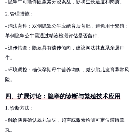
- 隐睾牛可能伴随激素分泌紊乱，影响生长速度和肉质。
2. 管理措施：
- 淘汰育种：双侧隐睾公牛应绝育后育肥，避免用于繁殖；
单侧隐睾公牛需通过精液检测评估是否留种。
- 遗传筛查：隐睾具有遗传倾向，建议淘汰其直系亲属种
牛。
- 环境调控：确保孕期母牛营养均衡，减少胎儿发育异常风
险。
四、扩展讨论：隐睾的诊断与繁殖技术应用
1. 诊断方法：
- 触诊阴囊确认睾丸缺失，超声或激素检测可定位滞留睾
丸。