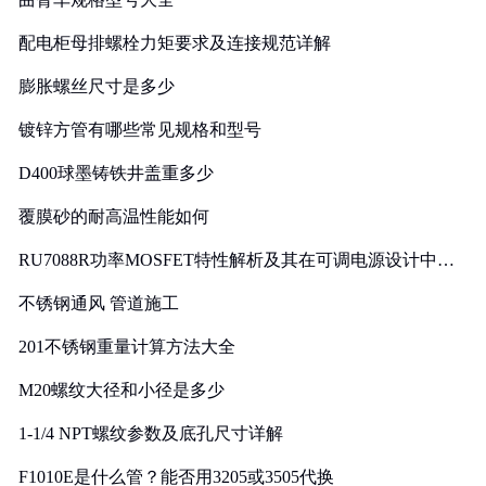
配电柜母排螺栓力矩要求及连接规范详解
膨胀螺丝尺寸是多少
镀锌方管有哪些常见规格和型号
D400球墨铸铁井盖重多少
覆膜砂的耐高温性能如何
RU7088R功率MOSFET特性解析及其在可调电源设计中的
实践
不锈钢通风 管道施工
201不锈钢重量计算方法大全
M20螺纹大径和小径是多少
1-1/4 NPT螺纹参数及底孔尺寸详解
F1010E是什么管？能否用3205或3505代换