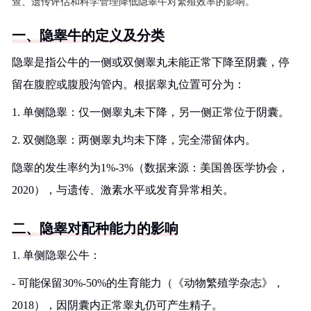
查、遗传评估和科学管理降低隐睾牛对繁殖效率的影响。
一、隐睾牛的定义及分类
隐睾是指公牛的一侧或双侧睾丸未能正常下降至阴囊，停
留在腹腔或腹股沟管内。根据睾丸位置可分为：
1. 单侧隐睾：仅一侧睾丸未下降，另一侧正常位于阴囊。
2. 双侧隐睾：两侧睾丸均未下降，完全滞留体内。
隐睾的发生率约为1%-3%（数据来源：美国兽医学协会，
2020），与遗传、激素水平或发育异常相关。
二、隐睾对配种能力的影响
1. 单侧隐睾公牛：
- 可能保留30%-50%的生育能力（《动物繁殖学杂志》，
2018），因阴囊内正常睾丸仍可产生精子。