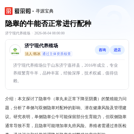
寻源宝典
隐睾的牛能否正常进行配种
济宁现代养殖场
·
2026-08-04 08:00:00
济宁现代养殖场
咨询
进店
法人:韩冰
通过主体资质核查
济宁现代养殖场位于山东济宁嘉祥县，2016年成立，专业
养殖繁育牛羊，品种丰富，经验深厚，技术权威，值得信
赖。
介绍：
本文探讨了隐睾牛（睾丸未正常下降至阴囊）的繁殖能力问
题，分析了单侧与双侧隐睾对配种的影响、潜在健康风险及管理建
议。研究表明，单侧隐睾公牛可能保留部分生育能力，但双侧隐睾
通常导致不育，且隐睾可能增加睾丸癌风险。养殖者需通过兽医检