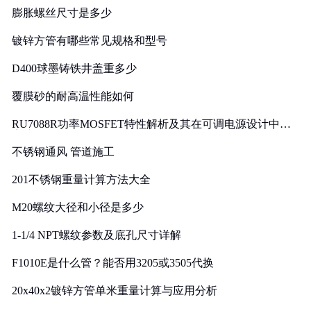
膨胀螺丝尺寸是多少
镀锌方管有哪些常见规格和型号
D400球墨铸铁井盖重多少
覆膜砂的耐高温性能如何
RU7088R功率MOSFET特性解析及其在可调电源设计中的
实践
不锈钢通风 管道施工
201不锈钢重量计算方法大全
M20螺纹大径和小径是多少
1-1/4 NPT螺纹参数及底孔尺寸详解
F1010E是什么管？能否用3205或3505代换
20x40x2镀锌方管单米重量计算与应用分析