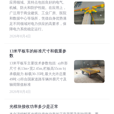
应用领域。其特点包括良好的电气、
机械、防火和防护性能。在应用上，
广泛用于商业建筑、工业厂房、医院
和数据中心等场所，凭借自身优势满
足不同领域对电力供应的高要求，保
障电力系统稳定运行。
2026年8月4日
13米平板车的标准尺寸和载重参
数
13米平板车主要技术参数包括: a)外形
尺寸:长13m×宽2.45m,栏板高55cm b)
承载能力:标载30-35吨,最大允许总重
49吨 c)符合国家道路车辆外廓尺寸及
轴荷限值标准
2026年8月4日
光模块接收功率多少是正常