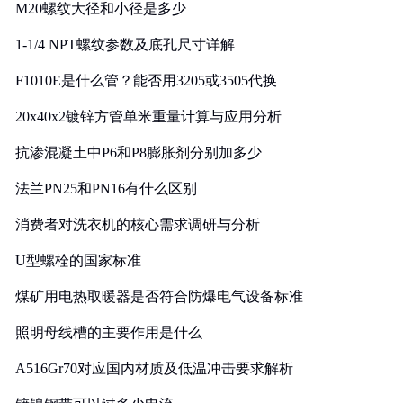
M20螺纹大径和小径是多少
1-1/4 NPT螺纹参数及底孔尺寸详解
F1010E是什么管？能否用3205或3505代换
20x40x2镀锌方管单米重量计算与应用分析
抗渗混凝土中P6和P8膨胀剂分别加多少
法兰PN25和PN16有什么区别
消费者对洗衣机的核心需求调研与分析
U型螺栓的国家标准
煤矿用电热取暖器是否符合防爆电气设备标准
照明母线槽的主要作用是什么
A516Gr70对应国内材质及低温冲击要求解析