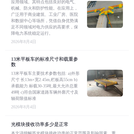
应用领域。其特点包括良好的电气、
机械、防火和防护性能。在应用上，
广泛用于商业建筑、工业厂房、医院
和数据中心等场所，凭借自身优势满
足不同领域对电力供应的高要求，保
障电力系统稳定运行。
2026年8月4日
13米平板车的标准尺寸和载重参
数
13米平板车主要技术参数包括: a)外形
尺寸:长13m×宽2.45m,栏板高55cm b)
承载能力:标载30-35吨,最大允许总重
49吨 c)符合国家道路车辆外廓尺寸及
轴荷限值标准
2026年8月4日
光模块接收功率多少是正常
本文详细解答光模块接收功率的正常范围及影响因素，重