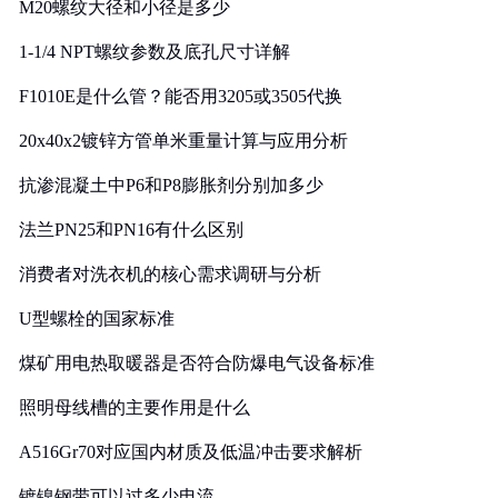
M20螺纹大径和小径是多少
1-1/4 NPT螺纹参数及底孔尺寸详解
F1010E是什么管？能否用3205或3505代换
20x40x2镀锌方管单米重量计算与应用分析
抗渗混凝土中P6和P8膨胀剂分别加多少
法兰PN25和PN16有什么区别
消费者对洗衣机的核心需求调研与分析
U型螺栓的国家标准
煤矿用电热取暖器是否符合防爆电气设备标准
照明母线槽的主要作用是什么
A516Gr70对应国内材质及低温冲击要求解析
镀镍钢带可以过多少电流