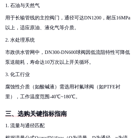
1. 石油与天然气
用于长输管线的主控阀门，通径可达DN1200，耐压16MPa
以上，适应原油、液化气等介质。
2. 水处理系统
市政供水管网中，DN300-DN600球阀因低流阻特性可降低
泵送能耗，寿命达10万次以上开关循环。
3. 化工行业
腐蚀性介质（如酸碱液）需选用衬氟球阀（如PTFE衬
里），工作温度范围-40℃~180℃。
三、选购关键指标指南
1. 流量与通径匹配
根据流量公式Q=π×(D²/4)×v（Q为流量，D为通径，v为流