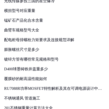
光线传媒参投三国的星空爆冷
横担型号对应重量
锰矿石产品化合水含量
曲臂车规格型号大全
配电柜母排螺栓力矩要求及连接规范详解
膨胀螺丝尺寸是多少
镀锌方管有哪些常见规格和型号
D400球墨铸铁井盖重多少
覆膜砂的耐高温性能如何
RU7088R功率MOSFET特性解析及其在可调电源设计中的
实践
不锈钢通风 管道施工
201不锈钢重量计算方法大全