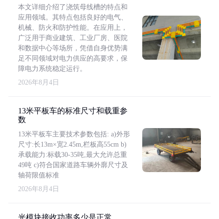
本文详细介绍了浇筑母线槽的特点和
应用领域。其特点包括良好的电气、
机械、防火和防护性能。在应用上，
广泛用于商业建筑、工业厂房、医院
和数据中心等场所，凭借自身优势满
足不同领域对电力供应的高要求，保
障电力系统稳定运行。
2026年8月4日
13米平板车的标准尺寸和载重参
数
13米平板车主要技术参数包括: a)外形
尺寸:长13m×宽2.45m,栏板高55cm b)
承载能力:标载30-35吨,最大允许总重
49吨 c)符合国家道路车辆外廓尺寸及
轴荷限值标准
2026年8月4日
光模块接收功率多少是正常