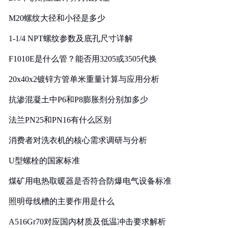
M20螺纹大径和小径是多少
1-1/4 NPT螺纹参数及底孔尺寸详解
F1010E是什么管？能否用3205或3505代换
20x40x2镀锌方管单米重量计算与应用分析
抗渗混凝土中P6和P8膨胀剂分别加多少
法兰PN25和PN16有什么区别
消费者对洗衣机的核心需求调研与分析
U型螺栓的国家标准
煤矿用电热取暖器是否符合防爆电气设备标准
照明母线槽的主要作用是什么
A516Gr70对应国内材质及低温冲击要求解析