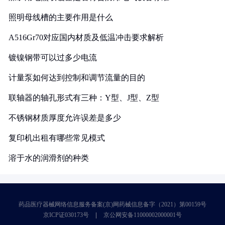
照明母线槽的主要作用是什么
A516Gr70对应国内材质及低温冲击要求解析
镀镍钢带可以过多少电流
计量泵如何达到控制和调节流量的目的
联轴器的轴孔形式有三种：Y型、J型、Z型
不锈钢材质厚度允许误差是多少
复印机出租有哪些常见模式
溶于水的润滑剂的种类
药品医疗器械网络信息服务备案(京)网药械信息备字（2021）第00159号
京ICP证030173号
京公网安备11000002000001号