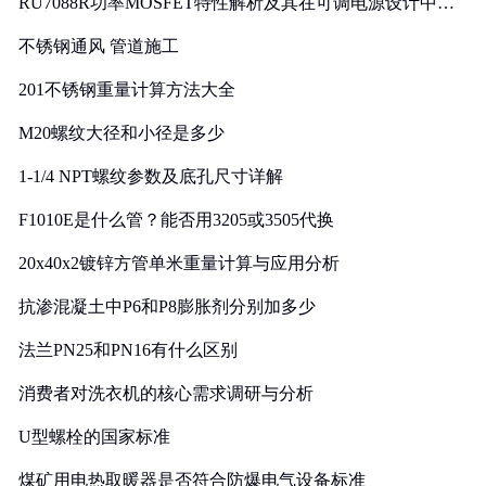
RU7088R功率MOSFET特性解析及其在可调电源设计中的
实践
不锈钢通风 管道施工
201不锈钢重量计算方法大全
M20螺纹大径和小径是多少
1-1/4 NPT螺纹参数及底孔尺寸详解
F1010E是什么管？能否用3205或3505代换
20x40x2镀锌方管单米重量计算与应用分析
抗渗混凝土中P6和P8膨胀剂分别加多少
法兰PN25和PN16有什么区别
消费者对洗衣机的核心需求调研与分析
U型螺栓的国家标准
煤矿用电热取暖器是否符合防爆电气设备标准