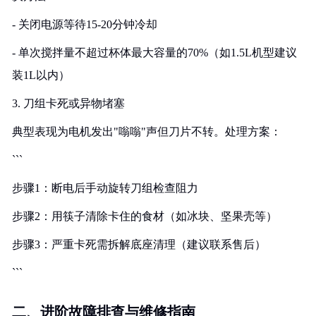
- 关闭电源等待15-20分钟冷却
- 单次搅拌量不超过杯体最大容量的70%（如1.5L机型建议
装1L以内）
3. 刀组卡死或异物堵塞
典型表现为电机发出"嗡嗡"声但刀片不转。处理方案：
```
步骤1：断电后手动旋转刀组检查阻力
步骤2：用筷子清除卡住的食材（如冰块、坚果壳等）
步骤3：严重卡死需拆解底座清理（建议联系售后）
```
二、进阶故障排查与维修指南