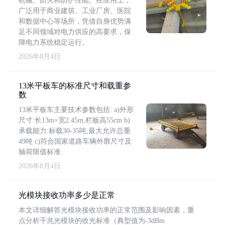
机械、防火和防护性能。在应用上，
广泛用于商业建筑、工业厂房、医院
和数据中心等场所，凭借自身优势满
足不同领域对电力供应的高要求，保
障电力系统稳定运行。
2026年8月4日
13米平板车的标准尺寸和载重参
数
13米平板车主要技术参数包括: a)外形
尺寸:长13m×宽2.45m,栏板高55cm b)
承载能力:标载30-35吨,最大允许总重
49吨 c)符合国家道路车辆外廓尺寸及
轴荷限值标准
2026年8月4日
光模块接收功率多少是正常
本文详细解答光模块接收功率的正常范围及影响因素，重
点分析千兆光模块的收光标准（典型值为-3dBm