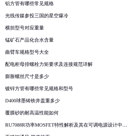
铝方管有哪些常见规格
光线传媒参投三国的星空爆冷
横担型号对应重量
锰矿石产品化合水含量
曲臂车规格型号大全
配电柜母排螺栓力矩要求及连接规范详解
膨胀螺丝尺寸是多少
镀锌方管有哪些常见规格和型号
D400球墨铸铁井盖重多少
覆膜砂的耐高温性能如何
RU7088R功率MOSFET特性解析及其在可调电源设计中的
实践