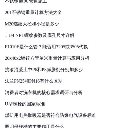
不锈钢通风 管道施工
201不锈钢重量计算方法大全
M20螺纹大径和小径是多少
1-1/4 NPT螺纹参数及底孔尺寸详解
F1010E是什么管？能否用3205或3505代换
20x40x2镀锌方管单米重量计算与应用分析
抗渗混凝土中P6和P8膨胀剂分别加多少
法兰PN25和PN16有什么区别
消费者对洗衣机的核心需求调研与分析
U型螺栓的国家标准
煤矿用电热取暖器是否符合防爆电气设备标准
照明母线槽的主要作用是什么