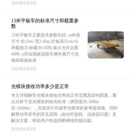
2026年8月4日
13米平板车的标准尺寸和载重参
数
13米平板车主要技术参数包括: a)外形
尺寸:长13m×宽2.45m,栏板高55cm b)
承载能力:标载30-35吨,最大允许总重
49吨 c)符合国家道路车辆外廓尺寸及
轴荷限值标准
2026年8月4日
光模块接收功率多少是正常
本文详细解答光模块接收功率的正常范围及影响因素，重
点分析千兆光模块的收光标准（典型值为-3dBm
至-24dBm），并提供不同速率光模块的参考值表格。同时
解释功率异常的常见原因（如光纤损耗、连接器问题）及
解决方案，帮助用户快速判断网络性能问题。
2026年8月4日