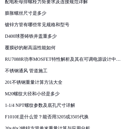
配电柜母排螺栓力矩要求及连接规范详解
膨胀螺丝尺寸是多少
镀锌方管有哪些常见规格和型号
D400球墨铸铁井盖重多少
覆膜砂的耐高温性能如何
RU7088R功率MOSFET特性解析及其在可调电源设计中的
实践
不锈钢通风 管道施工
201不锈钢重量计算方法大全
M20螺纹大径和小径是多少
1-1/4 NPT螺纹参数及底孔尺寸详解
F1010E是什么管？能否用3205或3505代换
20x40x2镀锌方管单米重量计算与应用分析