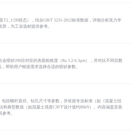
_1/2H状态），结合GB/T 5231-2012标准数据，详细分析其力学
差异，为工业选材提供参考。
砂200目对应的表面粗糙度（Ra 3.2-6.3μm），并对比不同目数
业实践，帮助用户根据需求选择合适的喷砂参数。
力，包括螺杆直径、钻孔尺寸等参数，并依据专业标准（如《混凝土结
方法和典型数值（如混凝土强度C30下设计值约80kN）。内容涵盖安装
员参考。