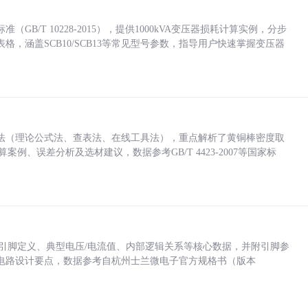
/T 10228-2015），提供1000kVA变压器损耗计算实例，分步
，涵盖SCB10/SCB13等常见型号参数，指导用户快速掌握变压器
法（理论公式法、查表法、在线工具法），重点解析了黄铜棒密度取
计算案例、误差分析及选材建议，数据参考GB/T 4423-2007等国家标
括各引脚定义、典型电压/电流值、内部逻辑关系等核心数据，并附引脚参
电路设计要点，数据参考自杭州士兰微电子官方规格书（版本