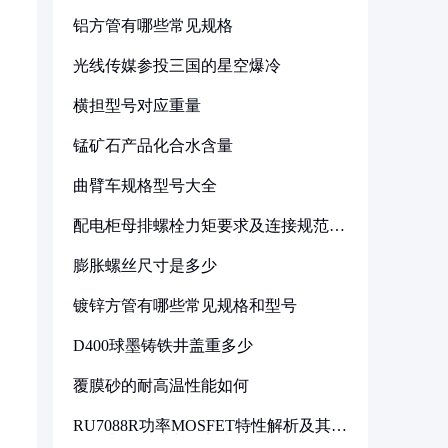
铝方管有哪些常见规格
光线传媒参投三国的星空爆冷
横担型号对应重量
锰矿石产品化合水含量
曲臂车规格型号大全
配电柜母排螺栓力矩要求及连接规范详
解
膨胀螺丝尺寸是多少
镀锌方管有哪些常见规格和型号
D400球墨铸铁井盖重多少
覆膜砂的耐高温性能如何
RU7088R功率MOSFET特性解析及其在
可调电源设计中的实践