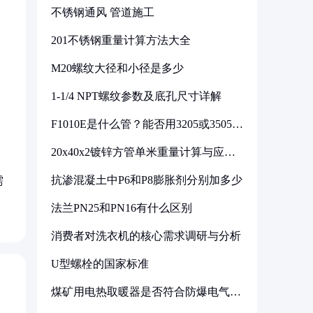
不锈钢通风 管道施工
201不锈钢重量计算方法大全
M20螺纹大径和小径是多少
1-1/4 NPT螺纹参数及底孔尺寸详解
F1010E是什么管？能否用3205或3505代
换
20x40x2镀锌方管单米重量计算与应用
分析
抗渗混凝土中P6和P8膨胀剂分别加多少
需
法兰PN25和PN16有什么区别
消费者对洗衣机的核心需求调研与分析
U型螺栓的国家标准
煤矿用电热取暖器是否符合防爆电气设
备标准