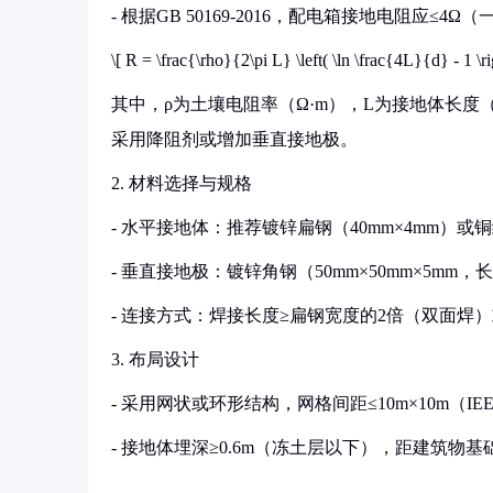
- 根据GB 50169-2016，配电箱接地电阻应≤
\[ R = \frac{\rho}{2\pi L} \left( \ln \frac{4L}{d} - 1 \ri
其中，ρ为土壤电阻率（Ω·m），L为接地体长度（
采用降阻剂或增加垂直接地极。
2. 材料选择与规格
- 水平接地体：推荐镀锌扁钢（40mm×4mm）或铜
- 垂直接地极：镀锌角钢（50mm×50mm×5mm，
- 连接方式：焊接长度≥扁钢宽度的2倍（双面焊）或圆钢
3. 布局设计
- 采用网状或环形结构，网格间距≤10m×10m（IEEE S
- 接地体埋深≥0.6m（冻土层以下），距建筑物基础