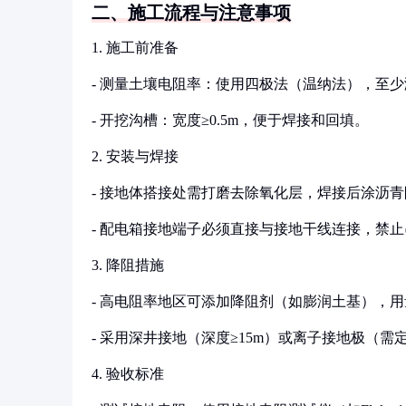
二、施工流程与注意事项
1. 施工前准备
- 测量土壤电阻率：使用四极法（温纳法），至
- 开挖沟槽：宽度≥0.5m，便于焊接和回填。
2. 安装与焊接
- 接地体搭接处需打磨去除氧化层，焊接后涂沥
- 配电箱接地端子必须直接与接地干线连接，禁止串联（GB
3. 降阻措施
- 高电阻率地区可添加降阻剂（如膨润土基），用量按
- 采用深井接地（深度≥15m）或离子接地极（需
4. 验收标准