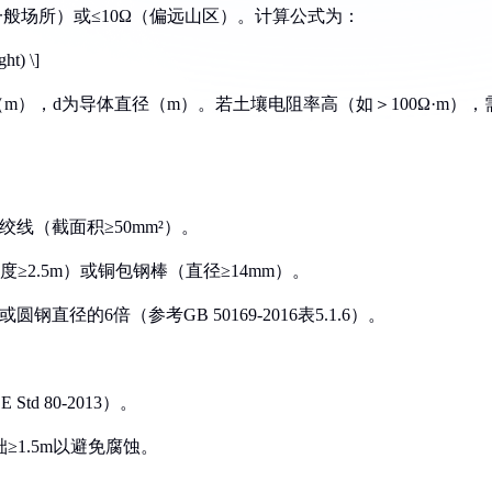
4Ω（一般场所）或≤10Ω（偏远山区）。计算公式为：
ght) \]
m），d为导体直径（m）。若土壤电阻率高（如＞100Ω·m），
绞线（截面积≥50mm²）。
长度≥2.5m）或铜包钢棒（直径≥14mm）。
直径的6倍（参考GB 50169-2016表5.1.6）。
td 80-2013）。
≥1.5m以避免腐蚀。