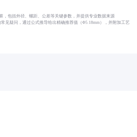
底孔计算，包括外径、螺距、公差等关键参数，并提供专业数据来源
孔尺寸的常见疑问，通过公式推导给出精确推荐值（Φ5.18mm），并附加工艺
药品医疗器械网络信息服务备案(京)网药械信息备字（2021）第00159号
京ICP证030173号
京公网安备11000002000001号