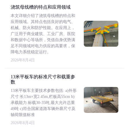
浇筑母线槽的特点和应用领域
本文详细介绍了浇筑母线槽的特点和
应用领域。其特点包括良好的电气、
机械、防火和防护性能。在应用上，
广泛用于商业建筑、工业厂房、医院
和数据中心等场所，凭借自身优势满
足不同领域对电力供应的高要求，保
障电力系统稳定运行。
2026年8月4日
13米平板车的标准尺寸和载重参
数
13米平板车主要技术参数包括: a)外形
尺寸:长13m×宽2.45m,栏板高55cm b)
承载能力:标载30-35吨,最大允许总重
49吨 c)符合国家道路车辆外廓尺寸及
轴荷限值标准
2026年8月4日