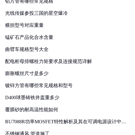
铝方管有哪些常见规格
光线传媒参投三国的星空爆冷
横担型号对应重量
锰矿石产品化合水含量
曲臂车规格型号大全
配电柜母排螺栓力矩要求及连接规范详解
膨胀螺丝尺寸是多少
镀锌方管有哪些常见规格和型号
D400球墨铸铁井盖重多少
覆膜砂的耐高温性能如何
RU7088R功率MOSFET特性解析及其在可调电源设计中的
实践
不锈钢通风 管道施工