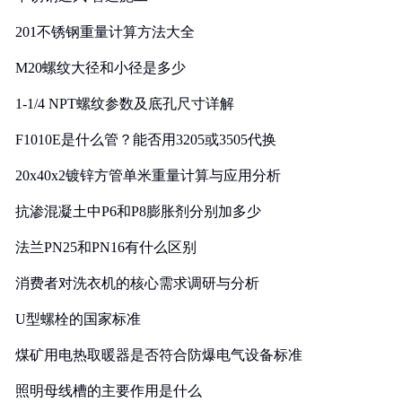
201不锈钢重量计算方法大全
M20螺纹大径和小径是多少
1-1/4 NPT螺纹参数及底孔尺寸详解
F1010E是什么管？能否用3205或3505代换
20x40x2镀锌方管单米重量计算与应用分析
抗渗混凝土中P6和P8膨胀剂分别加多少
法兰PN25和PN16有什么区别
消费者对洗衣机的核心需求调研与分析
U型螺栓的国家标准
煤矿用电热取暖器是否符合防爆电气设备标准
照明母线槽的主要作用是什么