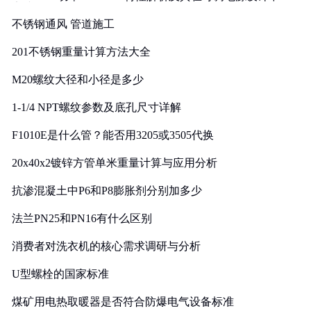
实践
不锈钢通风 管道施工
201不锈钢重量计算方法大全
M20螺纹大径和小径是多少
1-1/4 NPT螺纹参数及底孔尺寸详解
F1010E是什么管？能否用3205或3505代换
20x40x2镀锌方管单米重量计算与应用分析
抗渗混凝土中P6和P8膨胀剂分别加多少
法兰PN25和PN16有什么区别
消费者对洗衣机的核心需求调研与分析
U型螺栓的国家标准
煤矿用电热取暖器是否符合防爆电气设备标准