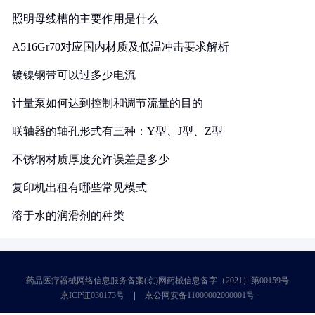
照明母线槽的主要作用是什么
A516Gr70对应国内材质及低温冲击要求解析
镀镍钢带可以过多少电流
计量泵如何达到控制和调节流量的目的
联轴器的轴孔形式有三种：Y型、J型、Z型
不锈钢材质厚度允许误差是多少
复印机出租有哪些常见模式
溶于水的润滑剂的种类
药品医疗器械网络信息服务备案(京)网药械信息备字（2021）第00159号
京ICP证030173号
京公网安备11000002000001号