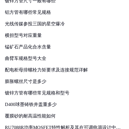
镀锌方管尺寸一般有哪些
铝方管有哪些常见规格
光线传媒参投三国的星空爆冷
横担型号对应重量
锰矿石产品化合水含量
曲臂车规格型号大全
配电柜母排螺栓力矩要求及连接规范详解
膨胀螺丝尺寸是多少
镀锌方管有哪些常见规格和型号
D400球墨铸铁井盖重多少
覆膜砂的耐高温性能如何
RU7088R功率MOSFET特性解析及其在可调电源设计中的