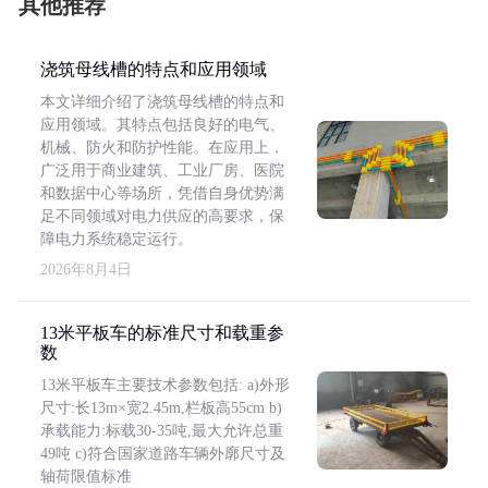
其他推荐
浇筑母线槽的特点和应用领域
本文详细介绍了浇筑母线槽的特点和
应用领域。其特点包括良好的电气、
机械、防火和防护性能。在应用上，
广泛用于商业建筑、工业厂房、医院
和数据中心等场所，凭借自身优势满
足不同领域对电力供应的高要求，保
障电力系统稳定运行。
2026年8月4日
13米平板车的标准尺寸和载重参
数
13米平板车主要技术参数包括: a)外形
尺寸:长13m×宽2.45m,栏板高55cm b)
承载能力:标载30-35吨,最大允许总重
49吨 c)符合国家道路车辆外廓尺寸及
轴荷限值标准