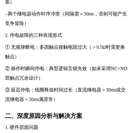
靠）
- 两个继电器动作时序冲突（间隔需＞50ms，否则可能产生
竞争冒险）
2. 停电故障的三种表现形式
① 无规律断电：多因触点接触电阻过大（＞0.5Ω时需更换
触点）
② 操作时瞬间停电：典型逻辑互锁失效（如未采用NC+NO
双触点冗余设计）
③ 延迟停电：线圈释放时间过长（直流继电器＞30ms或交
流继电器＞50ms属异常）
二、深度原因分析与解决方案
1. 硬件层面问题