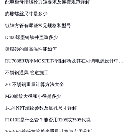
配电柜母排螺栓力矩要求及连接规范详解
膨胀螺丝尺寸是多少
镀锌方管有哪些常见规格和型号
D400球墨铸铁井盖重多少
覆膜砂的耐高温性能如何
RU7088R功率MOSFET特性解析及其在可调电源设计中的
实践
不锈钢通风 管道施工
201不锈钢重量计算方法大全
M20螺纹大径和小径是多少
1-1/4 NPT螺纹参数及底孔尺寸详解
F1010E是什么管？能否用3205或3505代换
20x40x2镀锌方管单米重量计算与应用分析