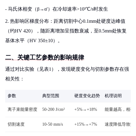
- 马氏体相变（β→α'）在冷却速率>10³℃/s时发生
2. 热影响区梯度分布：距离切割中心0.1mm处硬度达峰值
（约HV 420），随距离增加呈指数衰减，至0.5mm处恢复
基体水平（HV 350±10）。
二、关键工艺参数的影响规律
通过对比实验（见表1），发现硬度变化与切割参数存在强
相关性：
参数
典型范围
硬度变化趋势
机理说明
离子束能量密度
50-200 J/cm²
+5%→+18%
能量越高，相变
切割速度
10-50 mm/s
+15%→+7%
速度降低导致热