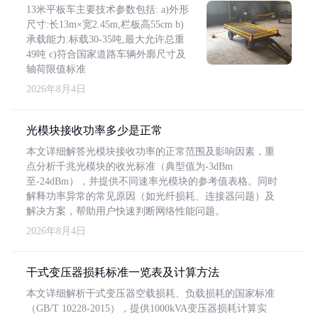
13米平板车主要技术参数包括: a)外形
尺寸:长13m×宽2.45m,栏板高55cm b)
承载能力:标载30-35吨,最大允许总重
49吨 c)符合国家道路车辆外廓尺寸及
轴荷限值标准
2026年8月4日
光模块接收功率多少是正常
本文详细解答光模块接收功率的正常范围及影响因素，重
点分析千兆光模块的收光标准（典型值为-3dBm
至-24dBm），并提供不同速率光模块的参考值表格。同时
解释功率异常的常见原因（如光纤损耗、连接器问题）及
解决方案，帮助用户快速判断网络性能问题。
2026年8月4日
干式变压器损耗标准一览表及计算方法
本文详细解析干式变压器空载损耗、负载损耗的国家标准
（GB/T 10228-2015），提供1000kVA变压器损耗计算实