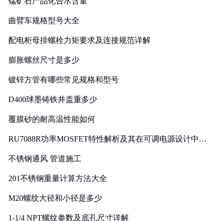
锰矿石产品化合水含量
曲臂车规格型号大全
配电柜母排螺栓力矩要求及连接规范详解
膨胀螺丝尺寸是多少
镀锌方管有哪些常见规格和型号
D400球墨铸铁井盖重多少
覆膜砂的耐高温性能如何
RU7088R功率MOSFET特性解析及其在可调电源设计中的
实践
不锈钢通风 管道施工
201不锈钢重量计算方法大全
M20螺纹大径和小径是多少
1-1/4 NPT螺纹参数及底孔尺寸详解