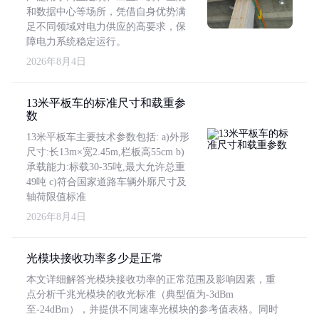
和数据中心等场所，凭借自身优势满
足不同领域对电力供应的高要求，保
障电力系统稳定运行。
2026年8月4日
13米平板车的标准尺寸和载重参
数
13米平板车主要技术参数包括: a)外形
尺寸:长13m×宽2.45m,栏板高55cm b)
承载能力:标载30-35吨,最大允许总重
49吨 c)符合国家道路车辆外廓尺寸及
轴荷限值标准
2026年8月4日
光模块接收功率多少是正常
本文详细解答光模块接收功率的正常范围及影响因素，重
点分析千兆光模块的收光标准（典型值为-3dBm
至-24dBm），并提供不同速率光模块的参考值表格。同时