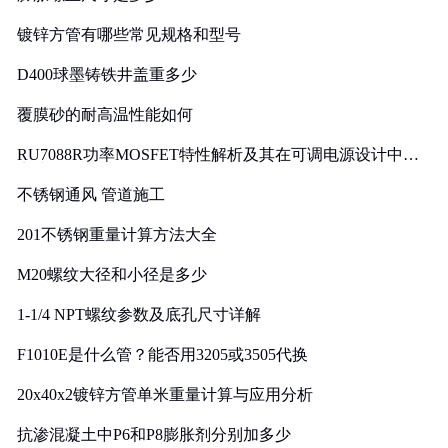
镀锌方管有哪些常见规格和型号
D400球墨铸铁井盖重多少
覆膜砂的耐高温性能如何
RU7088R功率MOSFET特性解析及其在可调电源设计中的
实践
不锈钢通风 管道施工
201不锈钢重量计算方法大全
M20螺纹大径和小径是多少
1-1/4 NPT螺纹参数及底孔尺寸详解
F1010E是什么管？能否用3205或3505代换
20x40x2镀锌方管单米重量计算与应用分析
抗渗混凝土中P6和P8膨胀剂分别加多少