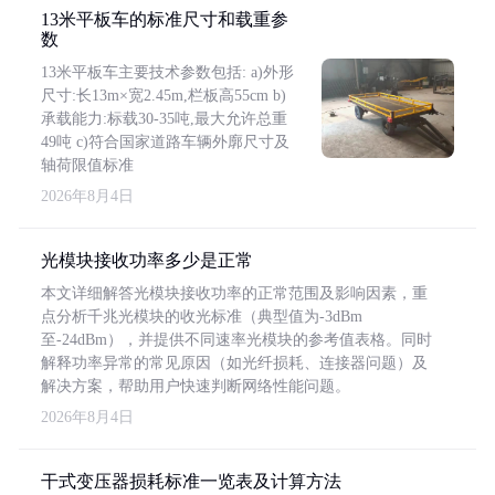
13米平板车的标准尺寸和载重参
数
13米平板车主要技术参数包括: a)外形
尺寸:长13m×宽2.45m,栏板高55cm b)
承载能力:标载30-35吨,最大允许总重
49吨 c)符合国家道路车辆外廓尺寸及
轴荷限值标准
2026年8月4日
光模块接收功率多少是正常
本文详细解答光模块接收功率的正常范围及影响因素，重
点分析千兆光模块的收光标准（典型值为-3dBm
至-24dBm），并提供不同速率光模块的参考值表格。同时
解释功率异常的常见原因（如光纤损耗、连接器问题）及
解决方案，帮助用户快速判断网络性能问题。
2026年8月4日
干式变压器损耗标准一览表及计算方法