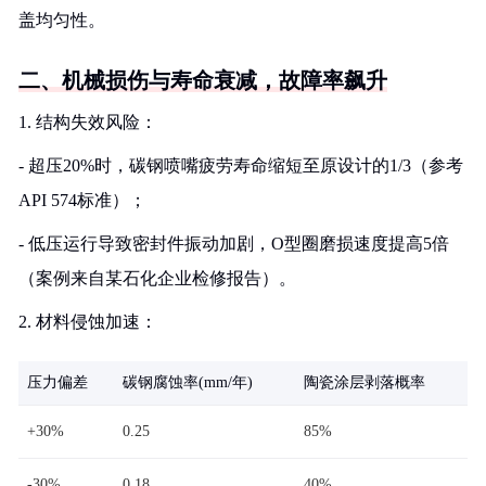
盖均匀性。
二、机械损伤与寿命衰减，故障率飙升
1. 结构失效风险：
- 超压20%时，碳钢喷嘴疲劳寿命缩短至原设计的1/3（参考
API 574标准）；
- 低压运行导致密封件振动加剧，O型圈磨损速度提高5倍
（案例来自某石化企业检修报告）。
2. 材料侵蚀加速：
压力偏差
碳钢腐蚀率(mm/年)
陶瓷涂层剥落概率
+30%
0.25
85%
-30%
0.18
40%