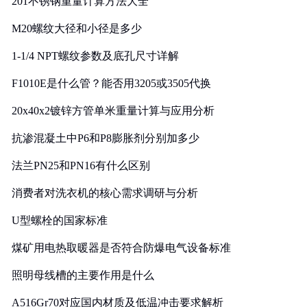
201不锈钢重量计算方法大全
M20螺纹大径和小径是多少
1-1/4 NPT螺纹参数及底孔尺寸详解
F1010E是什么管？能否用3205或3505代换
20x40x2镀锌方管单米重量计算与应用分析
抗渗混凝土中P6和P8膨胀剂分别加多少
法兰PN25和PN16有什么区别
消费者对洗衣机的核心需求调研与分析
U型螺栓的国家标准
煤矿用电热取暖器是否符合防爆电气设备标准
照明母线槽的主要作用是什么
A516Gr70对应国内材质及低温冲击要求解析