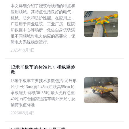
本文详细介绍了浇筑母线槽的特点和
应用领域。其特点包括良好的电气、
机械、防火和防护性能。在应用上，
广泛用于商业建筑、工业厂房、医院
和数据中心等场所，凭借自身优势满
足不同领域对电力供应的高要求，保
障电力系统稳定运行。
2026年8月4日
13米平板车的标准尺寸和载重参
数
13米平板车主要技术参数包括: a)外形
尺寸:长13m×宽2.45m,栏板高55cm b)
承载能力:标载30-35吨,最大允许总重
49吨 c)符合国家道路车辆外廓尺寸及
轴荷限值标准
2026年8月4日