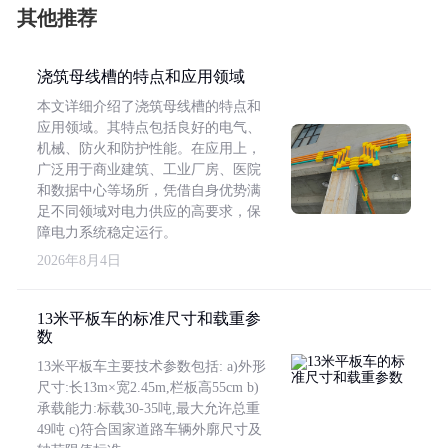
其他推荐
浇筑母线槽的特点和应用领域
本文详细介绍了浇筑母线槽的特点和
应用领域。其特点包括良好的电气、
机械、防火和防护性能。在应用上，
广泛用于商业建筑、工业厂房、医院
和数据中心等场所，凭借自身优势满
足不同领域对电力供应的高要求，保
障电力系统稳定运行。
2026年8月4日
13米平板车的标准尺寸和载重参
数
13米平板车主要技术参数包括: a)外形
尺寸:长13m×宽2.45m,栏板高55cm b)
承载能力:标载30-35吨,最大允许总重
49吨 c)符合国家道路车辆外廓尺寸及