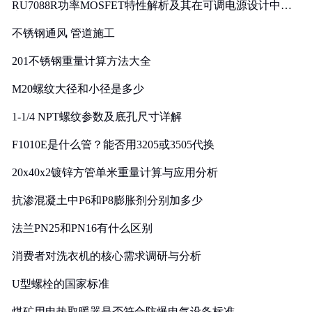
RU7088R功率MOSFET特性解析及其在可调电源设计中的
实践
不锈钢通风 管道施工
201不锈钢重量计算方法大全
M20螺纹大径和小径是多少
1-1/4 NPT螺纹参数及底孔尺寸详解
F1010E是什么管？能否用3205或3505代换
20x40x2镀锌方管单米重量计算与应用分析
抗渗混凝土中P6和P8膨胀剂分别加多少
法兰PN25和PN16有什么区别
消费者对洗衣机的核心需求调研与分析
U型螺栓的国家标准
煤矿用电热取暖器是否符合防爆电气设备标准