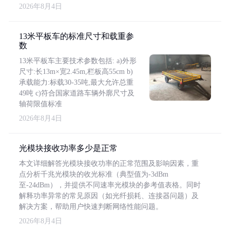
2026年8月4日
13米平板车的标准尺寸和载重参
数
13米平板车主要技术参数包括: a)外形
尺寸:长13m×宽2.45m,栏板高55cm b)
承载能力:标载30-35吨,最大允许总重
49吨 c)符合国家道路车辆外廓尺寸及
轴荷限值标准
2026年8月4日
光模块接收功率多少是正常
本文详细解答光模块接收功率的正常范围及影响因素，重
点分析千兆光模块的收光标准（典型值为-3dBm
至-24dBm），并提供不同速率光模块的参考值表格。同时
解释功率异常的常见原因（如光纤损耗、连接器问题）及
解决方案，帮助用户快速判断网络性能问题。
2026年8月4日