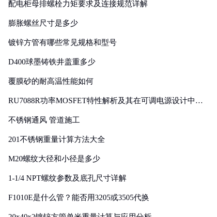
配电柜母排螺栓力矩要求及连接规范详解
膨胀螺丝尺寸是多少
镀锌方管有哪些常见规格和型号
D400球墨铸铁井盖重多少
覆膜砂的耐高温性能如何
RU7088R功率MOSFET特性解析及其在可调电源设计中的
实践
不锈钢通风 管道施工
201不锈钢重量计算方法大全
M20螺纹大径和小径是多少
1-1/4 NPT螺纹参数及底孔尺寸详解
F1010E是什么管？能否用3205或3505代换
20x40x2镀锌方管单米重量计算与应用分析