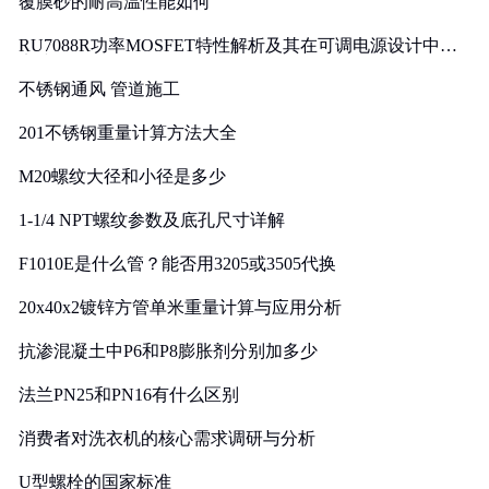
覆膜砂的耐高温性能如何
RU7088R功率MOSFET特性解析及其在可调电源设计中的
实践
不锈钢通风 管道施工
201不锈钢重量计算方法大全
M20螺纹大径和小径是多少
1-1/4 NPT螺纹参数及底孔尺寸详解
F1010E是什么管？能否用3205或3505代换
20x40x2镀锌方管单米重量计算与应用分析
抗渗混凝土中P6和P8膨胀剂分别加多少
法兰PN25和PN16有什么区别
消费者对洗衣机的核心需求调研与分析
U型螺栓的国家标准