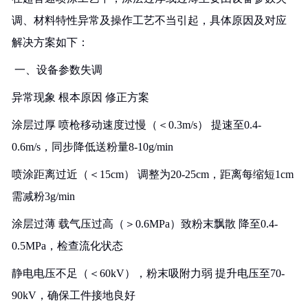
调、材料特性异常及操作工艺不当引起，具体原因及对应
解决方案如下：
️ ‌一、设备参数失调‌
异常现象‌ ‌根本原因‌ ‌修正方案‌
涂层过厚‌ 喷枪移动速度过慢（＜0.3m/s） 提速至0.4-
0.6m/s，同步降低送粉量8-10g/min
喷涂距离过近（＜15cm） 调整为20-25cm，距离每缩短1cm
需减粉3g/min
涂层过薄‌ 载气压过高（＞0.6MPa）致粉末飘散 降至0.4-
0.5MPa，检查流化状态
静电电压不足（＜60kV），粉末吸附力弱 提升电压至70-
90kV，确保工件接地良好