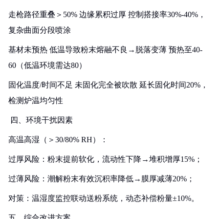
走枪路径重叠＞50%‌ 边缘累积过厚 控制搭接率30%-40%，
复杂曲面分段喷涂
基材未预热‌ 低温导致粉末熔融不良→脱落变薄 预热至40-
60（低温环境需达80）
固化温度/时间不足‌ 未固化完全被吹散 延长固化时间20%，
检测炉温均匀性
️ ‌四、环境干扰因素‌
高温高湿‌（＞30/80% RH）：
过厚风险：粉末提前软化，流动性下降→堆积增厚15%；
过薄风险：潮解粉末有效沉积率降低→膜厚减薄20%；
对策‌：温湿度监控联动送粉系统，动态补偿粉量±10%。
‌五、综合改进方案‌