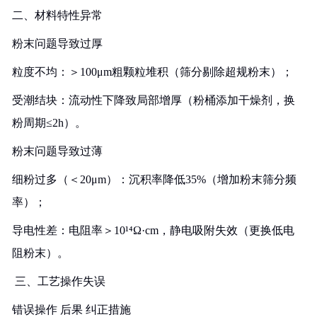
‌二、材料特性异常‌
粉末问题导致过厚‌
粒度不均‌：＞100μm粗颗粒堆积（筛分剔除超规粉末）；
受潮结块‌：流动性下降致局部增厚（粉桶添加干燥剂，换
粉周期≤2h）。
粉末问题导致过薄‌
细粉过多‌（＜20μm）：沉积率降低35%（增加粉末筛分频
率）；
导电性差‌：电阻率＞10¹⁴Ω·cm，静电吸附失效（更换低电
阻粉末）。
️ ‌三、工艺操作失误‌
错误操作‌ ‌后果‌ ‌纠正措施‌