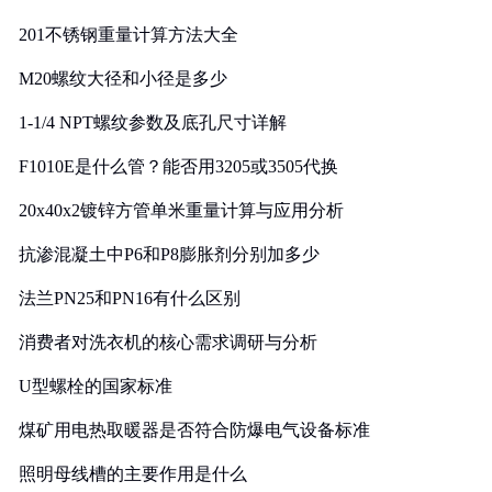
201不锈钢重量计算方法大全
M20螺纹大径和小径是多少
1-1/4 NPT螺纹参数及底孔尺寸详解
F1010E是什么管？能否用3205或3505代换
20x40x2镀锌方管单米重量计算与应用分析
抗渗混凝土中P6和P8膨胀剂分别加多少
法兰PN25和PN16有什么区别
消费者对洗衣机的核心需求调研与分析
U型螺栓的国家标准
煤矿用电热取暖器是否符合防爆电气设备标准
照明母线槽的主要作用是什么