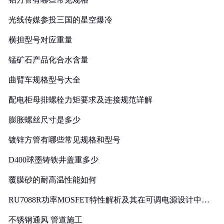
光线传媒参投三国的星空爆冷
横担型号对应重量
锰矿石产品化合水含量
曲臂车规格型号大全
配电柜母排螺栓力矩要求及连接规范详解
膨胀螺丝尺寸是多少
镀锌方管有哪些常见规格和型号
D400球墨铸铁井盖重多少
覆膜砂的耐高温性能如何
RU7088R功率MOSFET特性解析及其在可调电源设计中的
实践
不锈钢通风 管道施工