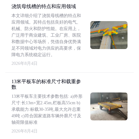
浇筑母线槽的特点和应用领域
本文详细介绍了浇筑母线槽的特点和
应用领域。其特点包括良好的电气、
机械、防火和防护性能。在应用上，
广泛用于商业建筑、工业厂房、医院
和数据中心等场所，凭借自身优势满
足不同领域对电力供应的高要求，保
障电力系统稳定运行。
2026年8月4日
13米平板车的标准尺寸和载重参
数
13米平板车主要技术参数包括: a)外形
尺寸:长13m×宽2.45m,栏板高55cm b)
承载能力:标载30-35吨,最大允许总重
49吨 c)符合国家道路车辆外廓尺寸及
轴荷限值标准
2026年8月4日