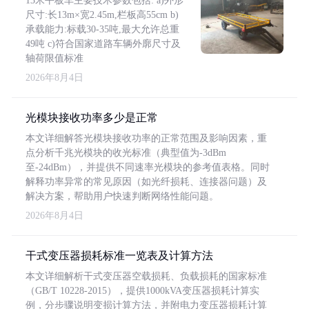
13米平板车主要技术参数包括: a)外形
尺寸:长13m×宽2.45m,栏板高55cm b)
承载能力:标载30-35吨,最大允许总重
49吨 c)符合国家道路车辆外廓尺寸及
轴荷限值标准
2026年8月4日
光模块接收功率多少是正常
本文详细解答光模块接收功率的正常范围及影响因素，重
点分析千兆光模块的收光标准（典型值为-3dBm
至-24dBm），并提供不同速率光模块的参考值表格。同时
解释功率异常的常见原因（如光纤损耗、连接器问题）及
解决方案，帮助用户快速判断网络性能问题。
2026年8月4日
干式变压器损耗标准一览表及计算方法
本文详细解析干式变压器空载损耗、负载损耗的国家标准
（GB/T 10228-2015），提供1000kVA变压器损耗计算实
例，分步骤说明变损计算方法，并附电力变压器损耗计算