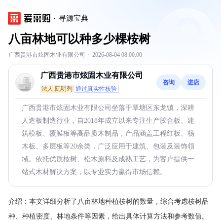
寻源宝典
八亩林地可以种多少棵桉树
广西贵港市炫固木业有限公司
·
2026-08-04 08:00:00
广西贵港市炫固木业有限公司
咨询
进店
法人:阮明列
通过真实性核验
广西贵港市炫固木业有限公司坐落于覃塘区东龙镇，深耕
人造板制造行业，自2018年成立以来专注生产胶合板、建
筑模板、覆膜板等高品质木制品，产品涵盖工程红板、杨
木板、多层板等20余类，广泛应用于建筑、包装及装饰领
域。依托优质桉树、松木原料及成熟工艺，为客户提供一
站式木材解决方案，以专业实力赢得市场信赖。
介绍：
本文详细分析了八亩林地种植桉树的数量，综合考虑桉树品
种、种植密度、林地条件等因素，给出具体计算方法和参考数值。