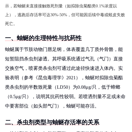
示，若蚰蜒未直接接触致死剂量（如拟除虫菊酯类0.1%浓度以
上），逃跑后存活率可达30%-50%，但可能因后续中毒或蜕皮失败
死亡。
一、蚰蜒的生理特性与抗药性
蚰蜒属于节肢动物门唇足纲，体表覆盖几丁质外骨骼，能
短暂阻挡杀虫剂渗透。其呼吸系统通过气孔（气门）直接
交换空气，喷雾类杀虫剂可通过此途径快速进入体内。实
验表明（参考《昆虫毒理学》2021），蚰蜒对拟除虫菊酯
类杀虫剂的半数致死量（LD50）为0.08μg/只，低于蟑螂
（0.5μg/只），说明其抗药性较弱。若喷洒剂量不足或未命
中要害部位（如头部气门），蚰蜒可能存活。
二、杀虫剂类型与蚰蜒存活率的关系