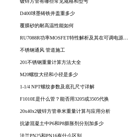
镀锌方管有哪些常见规格和型号
D400球墨铸铁井盖重多少
覆膜砂的耐高温性能如何
RU7088R功率MOSFET特性解析及其在可调电源设
计中的实践
不锈钢通风 管道施工
201不锈钢重量计算方法大全
M20螺纹大径和小径是多少
1-1/4 NPT螺纹参数及底孔尺寸详解
F1010E是什么管？能否用3205或3505代换
20x40x2镀锌方管单米重量计算与应用分析
抗渗混凝土中P6和P8膨胀剂分别加多少
法兰PN25和PN16有什么区别