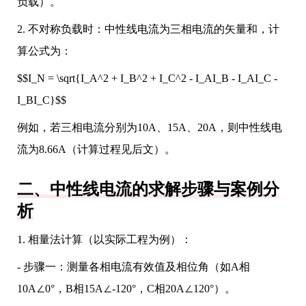
负载）。
2. 不对称负载时：中性线电流为三相电流的矢量和，计
算公式为：
$$I_N = \sqrt{I_A^2 + I_B^2 + I_C^2 - I_AI_B - I_AI_C -
I_BI_C}$$
例如，若三相电流分别为10A、15A、20A，则中性线电
流为8.66A（计算过程见后文）。
二、中性线电流的求解步骤与案例分
析
1. 相量法计算（以实际工程为例）：
- 步骤一：测量各相电流有效值及相位角（如A相
10A∠0°，B相15A∠-120°，C相20A∠120°）。