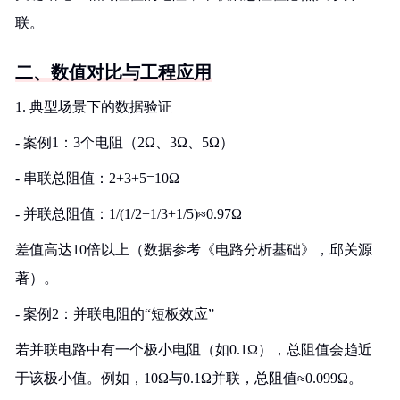
联。
二、数值对比与工程应用
1. 典型场景下的数据验证
- 案例1：3个电阻（2Ω、3Ω、5Ω）
- 串联总阻值：2+3+5=10Ω
- 并联总阻值：1/(1/2+1/3+1/5)≈0.97Ω
差值高达10倍以上（数据参考《电路分析基础》，邱关源
著）。
- 案例2：并联电阻的“短板效应”
若并联电路中有一个极小电阻（如0.1Ω），总阻值会趋近
于该极小值。例如，10Ω与0.1Ω并联，总阻值≈0.099Ω。