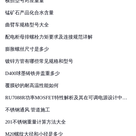
横担型号对应重量
锰矿石产品化合水含量
曲臂车规格型号大全
配电柜母排螺栓力矩要求及连接规范详解
膨胀螺丝尺寸是多少
镀锌方管有哪些常见规格和型号
D400球墨铸铁井盖重多少
覆膜砂的耐高温性能如何
RU7088R功率MOSFET特性解析及其在可调电源设计中的
实践
不锈钢通风 管道施工
201不锈钢重量计算方法大全
M20螺纹大径和小径是多少