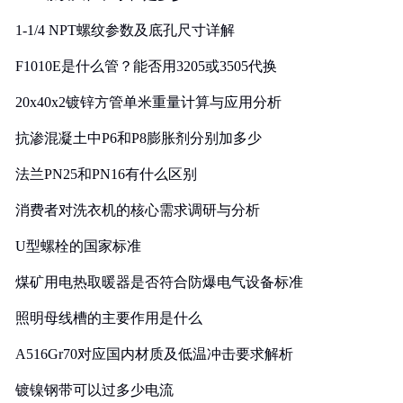
1-1/4 NPT螺纹参数及底孔尺寸详解
F1010E是什么管？能否用3205或3505代换
20x40x2镀锌方管单米重量计算与应用分析
抗渗混凝土中P6和P8膨胀剂分别加多少
法兰PN25和PN16有什么区别
消费者对洗衣机的核心需求调研与分析
U型螺栓的国家标准
煤矿用电热取暖器是否符合防爆电气设备标准
照明母线槽的主要作用是什么
A516Gr70对应国内材质及低温冲击要求解析
镀镍钢带可以过多少电流