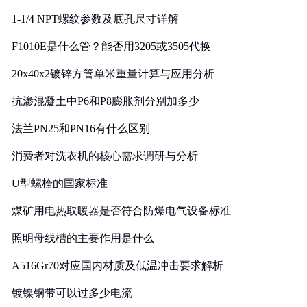
1-1/4 NPT螺纹参数及底孔尺寸详解
F1010E是什么管？能否用3205或3505代换
20x40x2镀锌方管单米重量计算与应用分析
抗渗混凝土中P6和P8膨胀剂分别加多少
法兰PN25和PN16有什么区别
消费者对洗衣机的核心需求调研与分析
U型螺栓的国家标准
煤矿用电热取暖器是否符合防爆电气设备标准
照明母线槽的主要作用是什么
A516Gr70对应国内材质及低温冲击要求解析
镀镍钢带可以过多少电流