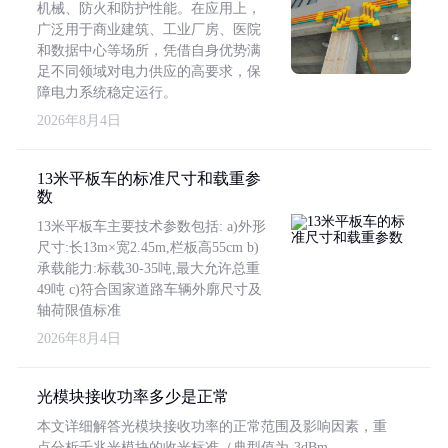
机械、防火和防护性能。在应用上，
广泛用于商业建筑、工业厂房、医院
和数据中心等场所，凭借自身优势满
足不同领域对电力供应的高要求，保
障电力系统稳定运行。
2026年8月4日
13米平板车的标准尺寸和载重参
数
13米平板车主要技术参数包括: a)外形
尺寸:长13m×宽2.45m,栏板高55cm b)
承载能力:标载30-35吨,最大允许总重
49吨 c)符合国家道路车辆外廓尺寸及
轴荷限值标准
2026年8月4日
光模块接收功率多少是正常
本文详细解答光模块接收功率的正常范围及影响因素，重
点分析千兆光模块的收光标准（典型值为-3dBm