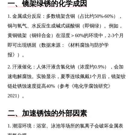
一、镜架绿锈的化学成因
1. 金属成分反应：多数镜架含铜（占比约50%-60%），
铜与氧气、水反应生成碱式碳酸铜（即铜绿）。例如，
黄铜镜架（铜锌合金）在湿度＞60%的环境中，2-3个月
即可出现锈斑（数据来源：《材料腐蚀与防护学
报》）。
2. 汗液催化：人体汗液含氯化钠（浓度约0.9%），会加
速电解腐蚀。实验显示，夏季连续佩戴1个月后，镜架铰
链处锈蚀速度提高40%（参考《电化学腐蚀研究》
2021）。
二、加速锈蚀的外部因素
1. 潮湿环境：浴室、泳池等场所的氯离子会破坏金属表