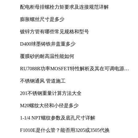
配电柜母排螺栓力矩要求及连接规范详解
膨胀螺丝尺寸是多少
镀锌方管有哪些常见规格和型号
D400球墨铸铁井盖重多少
覆膜砂的耐高温性能如何
RU7088R功率MOSFET特性解析及其在可调电源设
计中的实践
不锈钢通风 管道施工
201不锈钢重量计算方法大全
M20螺纹大径和小径是多少
1-1/4 NPT螺纹参数及底孔尺寸详解
F1010E是什么管？能否用3205或3505代换