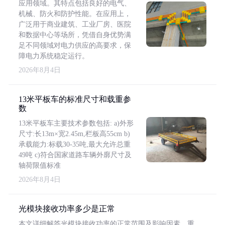
应用领域。其特点包括良好的电气、
机械、防火和防护性能。在应用上，
广泛用于商业建筑、工业厂房、医院
和数据中心等场所，凭借自身优势满
足不同领域对电力供应的高要求，保
障电力系统稳定运行。
2026年8月4日
13米平板车的标准尺寸和载重参
数
13米平板车主要技术参数包括: a)外形
尺寸:长13m×宽2.45m,栏板高55cm b)
承载能力:标载30-35吨,最大允许总重
49吨 c)符合国家道路车辆外廓尺寸及
轴荷限值标准
2026年8月4日
光模块接收功率多少是正常
本文详细解答光模块接收功率的正常范围及影响因素，重