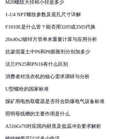
M20螺纹大径和小径是多少
1-1/4 NPT螺纹参数及底孔尺寸详解
F1010E是什么管？能否用3205或3505代换
20x40x2镀锌方管单米重量计算与应用分析
抗渗混凝土中P6和P8膨胀剂分别加多少
法兰PN25和PN16有什么区别
消费者对洗衣机的核心需求调研与分析
U型螺栓的国家标准
煤矿用电热取暖器是否符合防爆电气设备标准
照明母线槽的主要作用是什么
A516Gr70对应国内材质及低温冲击要求解析
镀镍钢带可以过多少电流