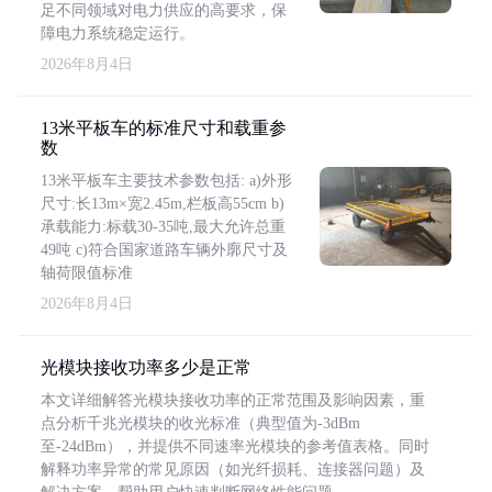
足不同领域对电力供应的高要求，保
障电力系统稳定运行。
2026年8月4日
13米平板车的标准尺寸和载重参
数
13米平板车主要技术参数包括: a)外形
尺寸:长13m×宽2.45m,栏板高55cm b)
承载能力:标载30-35吨,最大允许总重
49吨 c)符合国家道路车辆外廓尺寸及
轴荷限值标准
2026年8月4日
光模块接收功率多少是正常
本文详细解答光模块接收功率的正常范围及影响因素，重
点分析千兆光模块的收光标准（典型值为-3dBm
至-24dBm），并提供不同速率光模块的参考值表格。同时
解释功率异常的常见原因（如光纤损耗、连接器问题）及