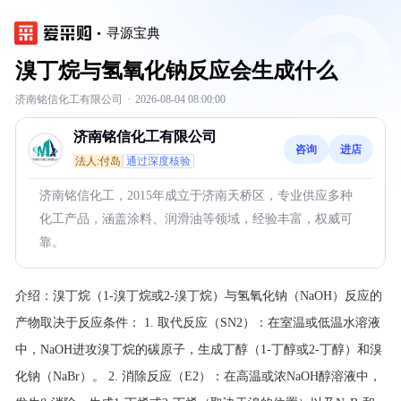
寻源宝典
溴丁烷与氢氧化钠反应会生成什么
济南铭信化工有限公司
·
2026-08-04 08:00:00
济南铭信化工有限公司
咨询
进店
法人:付岛
通过深度核验
济南铭信化工，2015年成立于济南天桥区，专业供应多种
化工产品，涵盖涂料、润滑油等领域，经验丰富，权威可
靠。
介绍：
溴丁烷（1-溴丁烷或2-溴丁烷）与氢氧化钠（NaOH）反应的
产物取决于反应条件： 1. 取代反应（SN2）：在室温或低温水溶液
中，NaOH进攻溴丁烷的碳原子，生成丁醇（1-丁醇或2-丁醇）和溴
化钠（NaBr）。 2. 消除反应（E2）：在高温或浓NaOH醇溶液中，