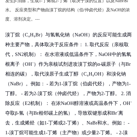
发生β-消除，生成1-丁烯或2-丁烯（取决于溴的位置）以及NaBr和
水。 反应类型和产物由溴丁烷的结构（伯/仲卤代烃）及NaOH的浓
度、溶剂决定。---
溴丁烷（C₄H₉Br）与氢氧化钠（NaOH）的反应可能生成两
种主要产物，具体取决于反应条件： 1. 取代反应（亲核取
代，SN2机制）： 在水溶液或低温条件下，NaOH中的氢氧
根离子（OH⁻）作为亲核试剂进攻溴丁烷的α-碳原子（与Br
相连的碳），取代溴原子生成丁醇（C₄H₉OH）和溴化钠
（NaBr）。例如： - 若为1-溴丁烷（伯卤代烃），产物为1-
丁醇。 - 若为2-溴丁烷（仲卤代烃），产物为2-丁醇。 2. 消
除反应（E2机制）： 在浓NaOH醇溶液或高温条件下，OH⁻
夺取β-氢（与Br相邻碳上的氢），导致双键形成和Br⁻离
去，生成烯烃（如1-丁烯或2-丁烯）、NaBr和水。例如： -
1-溴丁烷可能生成1-丁烯（主产物）或少量2-丁烯。 - 2-溴