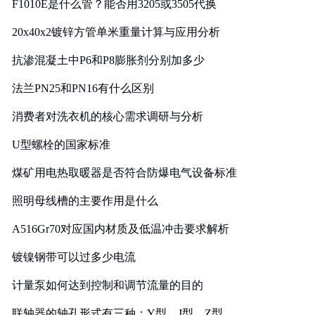
F1010E是什么管？能否用3205或3505代换
20x40x2镀锌方管单米重量计算与应用分析
抗渗混凝土中P6和P8膨胀剂分别加多少
法兰PN25和PN16有什么区别
消费者对洗衣机的核心需求调研与分析
U型螺栓的国家标准
煤矿用电热取暖器是否符合防爆电气设备标准
照明母线槽的主要作用是什么
A516Gr70对应国内材质及低温冲击要求解析
镀镍钢带可以过多少电流
计量泵如何达到控制和调节流量的目的
联轴器的轴孔形式有三种：Y型、J型、Z型