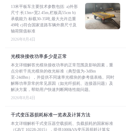
13米平板车主要技术参数包括: a)外形
尺寸:长13m×宽2.45m,栏板高55cm b)
承载能力:标载30-35吨,最大允许总重
49吨 c)符合国家道路车辆外廓尺寸及
轴荷限值标准
2026年8月4日
光模块接收功率多少是正常
本文详细解答光模块接收功率的正常范围及影响因素，重
点分析千兆光模块的收光标准（典型值为-3dBm
至-24dBm），并提供不同速率光模块的参考值表格。同时
解释功率异常的常见原因（如光纤损耗、连接器问题）及
解决方案，帮助用户快速判断网络性能问题。
2026年8月4日
干式变压器损耗标准一览表及计算方法
本文详细解析干式变压器空载损耗、负载损耗的国家标准
（GB/T 10228-2015），提供1000kVA变压器损耗计算实