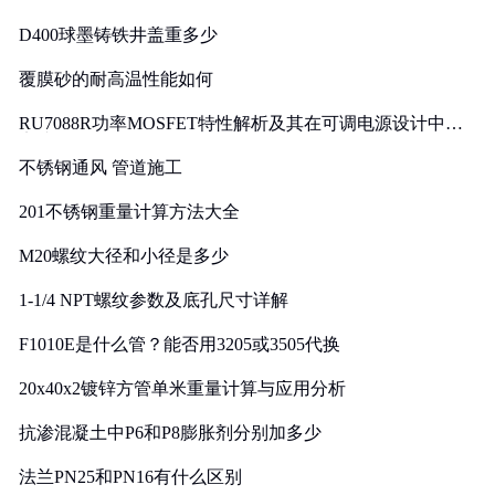
D400球墨铸铁井盖重多少
覆膜砂的耐高温性能如何
RU7088R功率MOSFET特性解析及其在可调电源设计中的
实践
不锈钢通风 管道施工
201不锈钢重量计算方法大全
M20螺纹大径和小径是多少
1-1/4 NPT螺纹参数及底孔尺寸详解
F1010E是什么管？能否用3205或3505代换
20x40x2镀锌方管单米重量计算与应用分析
抗渗混凝土中P6和P8膨胀剂分别加多少
法兰PN25和PN16有什么区别