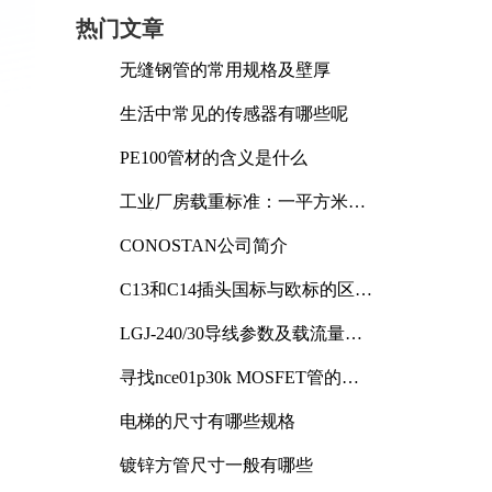
热门文章
无缝钢管的常用规格及壁厚
生活中常见的传感器有哪些呢
PE100管材的含义是什么
工业厂房载重标准：一平方米能
承受多少公斤
CONOSTAN公司简介
C13和C14插头国标与欧标的区别
及其标准解析
LGJ-240/30导线参数及载流量解
析
寻找nce01p30k MOSFET管的合
适替代型号
电梯的尺寸有哪些规格
镀锌方管尺寸一般有哪些