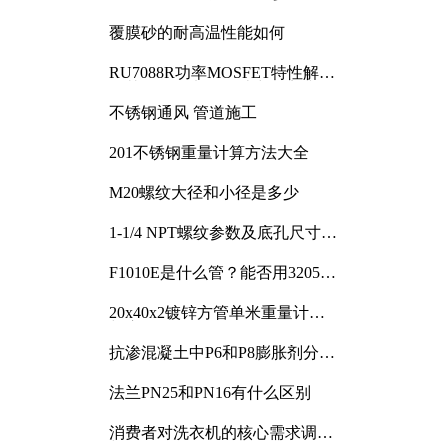
覆膜砂的耐高温性能如何
RU7088R功率MOSFET特性解析
及其在可调电源设计中的实践
不锈钢通风 管道施工
201不锈钢重量计算方法大全
M20螺纹大径和小径是多少
1-1/4 NPT螺纹参数及底孔尺寸详
解
F1010E是什么管？能否用3205或
3505代换
20x40x2镀锌方管单米重量计算
与应用分析
抗渗混凝土中P6和P8膨胀剂分别
加多少
法兰PN25和PN16有什么区别
消费者对洗衣机的核心需求调研