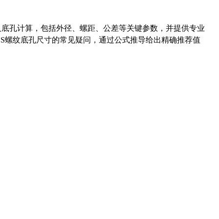
准尺寸及底孔计算，包括外径、螺距、公差等关键参数，并提供专业
-36UNS螺纹底孔尺寸的常见疑问，通过公式推导给出精确推荐值
药品医疗器械网络信息服务备案(京)网药械信息备字（2021）第00159号
京ICP证030173号
京公网安备11000002000001号