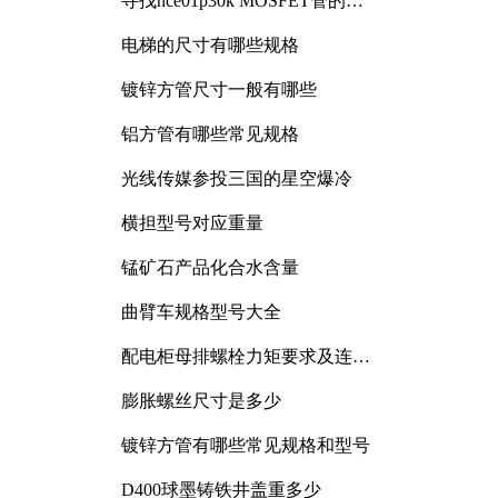
寻找nce01p30k MOSFET管的合
适替代型号
电梯的尺寸有哪些规格
镀锌方管尺寸一般有哪些
铝方管有哪些常见规格
光线传媒参投三国的星空爆冷
横担型号对应重量
锰矿石产品化合水含量
曲臂车规格型号大全
配电柜母排螺栓力矩要求及连接
规范详解
膨胀螺丝尺寸是多少
镀锌方管有哪些常见规格和型号
D400球墨铸铁井盖重多少