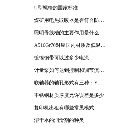
与分析
U型螺栓的国家标准
煤矿用电热取暖器是否符合防爆
电气设备标准
照明母线槽的主要作用是什么
A516Gr70对应国内材质及低温冲
击要求解析
镀镍钢带可以过多少电流
计量泵如何达到控制和调节流量
的目的
联轴器的轴孔形式有三种：Y
型、J型、Z型
不锈钢材质厚度允许误差是多少
复印机出租有哪些常见模式
溶于水的润滑剂的种类