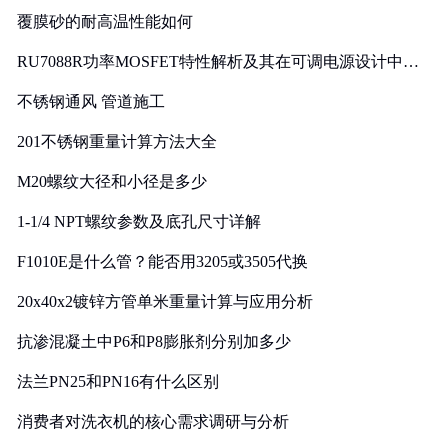
覆膜砂的耐高温性能如何
RU7088R功率MOSFET特性解析及其在可调电源设计中的
实践
不锈钢通风 管道施工
201不锈钢重量计算方法大全
M20螺纹大径和小径是多少
1-1/4 NPT螺纹参数及底孔尺寸详解
F1010E是什么管？能否用3205或3505代换
20x40x2镀锌方管单米重量计算与应用分析
抗渗混凝土中P6和P8膨胀剂分别加多少
法兰PN25和PN16有什么区别
消费者对洗衣机的核心需求调研与分析