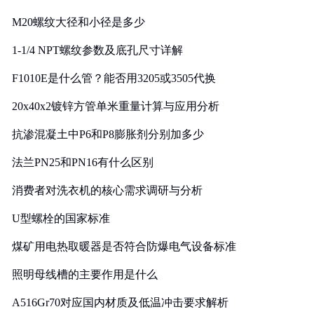
M20螺纹大径和小径是多少
1-1/4 NPT螺纹参数及底孔尺寸详解
F1010E是什么管？能否用3205或3505代换
20x40x2镀锌方管单米重量计算与应用分析
抗渗混凝土中P6和P8膨胀剂分别加多少
法兰PN25和PN16有什么区别
消费者对洗衣机的核心需求调研与分析
U型螺栓的国家标准
煤矿用电热取暖器是否符合防爆电气设备标准
照明母线槽的主要作用是什么
A516Gr70对应国内材质及低温冲击要求解析