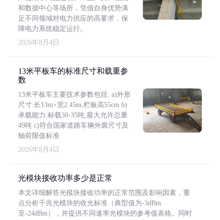
和数据中心等场所，凭借自身优势满
足不同领域对电力供应的高要求，保
障电力系统稳定运行。
2026年8月4日
13米平板车的标准尺寸和载重参
数
13米平板车主要技术参数包括: a)外形
尺寸:长13m×宽2.45m,栏板高55cm b)
承载能力:标载30-35吨,最大允许总重
49吨 c)符合国家道路车辆外廓尺寸及
轴荷限值标准
2026年8月4日
光模块接收功率多少是正常
本文详细解答光模块接收功率的正常范围及影响因素，重
点分析千兆光模块的收光标准（典型值为-3dBm
至-24dBm），并提供不同速率光模块的参考值表格。同时